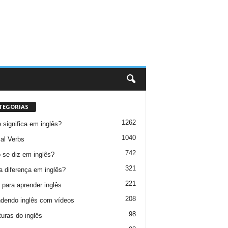
TEGORIAS
1262
 significa em inglês?
1040
al Verbs
742
se diz em inglês?
321
a diferença em inglês?
221
 para aprender inglês
208
dendo inglês com vídeos
98
turas do inglês