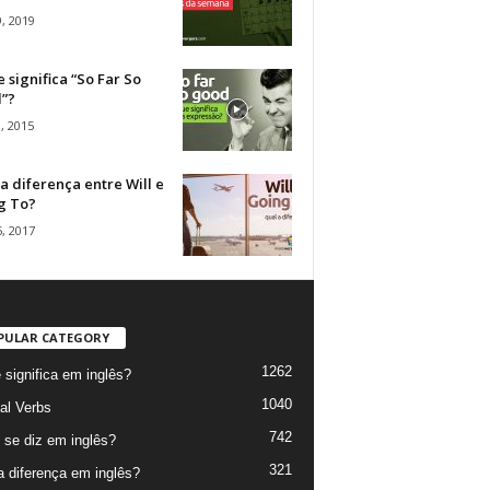
, 2019
 significa “So Far So
”?
, 2015
a diferença entre Will e
g To?
, 2017
PULAR CATEGORY
1262
 significa em inglês?
1040
al Verbs
742
se diz em inglês?
321
a diferença em inglês?