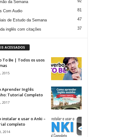
92
mão da Semana
81
s Com Audio
47
iais de Estudo da Semana
37
da inglês com citações
IS ACESSADOS
 To Be | Todos os usos
rmas
, 2015
 Aprender Inglês
ho: Tutorial Completo
, 2017
instalar e usar o Anki –
rial completo
, 2014