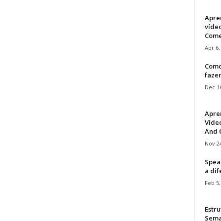
Apre
víde
Come
Apr 6,
Como
faze
Dec 16
Apre
Vídeo
And C
Nov 24
Speak
a di
Feb 5,
Estru
Sem