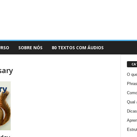
URSO
SOBRE NÓS
80 TEXTOS COM ÁUDIOS
CA
sary
O que
Phras
Como 
Qual 
Dicas
Apren
Estru