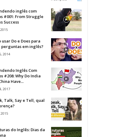
ndendo inglês com
os #001: From Struggle
s Success
 2015
 usar Do e Does para
r perguntas em inglês?
, 2014
ndendo Inglês Com
s #208: Why Do India
hina Have...
, 2017
, Talk, Say e Tell, qual
ferença?
 2015
turas do Inglês: Dias da
ana