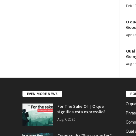
Feb 19
O que
Good
Apr 13
Qual 
Goin
Aug 15
EVEN MORE NEWS
PO
O que
For The Sake Of | O que
significa esta expressão?
Phras
Aug 7, 2026
Como 
Qual 
Como se diz “Seja o que for”