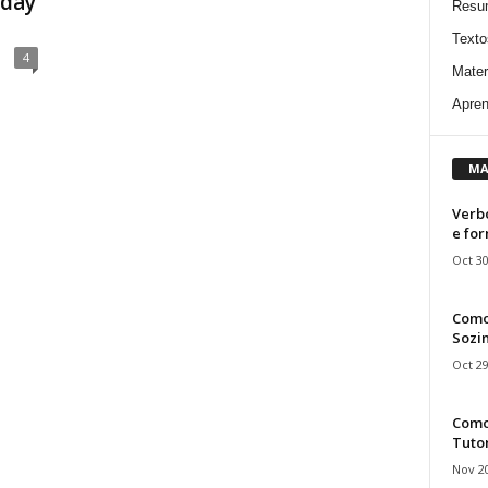
hday
Resu
Texto
4
Mater
Apren
MA
Verbo
e fo
Oct 30
Como
Sozin
Oct 29
Como 
Tuto
Nov 20