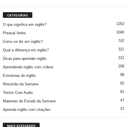
CATEGORIAS
1262
O que significa em inglês?
1040
Phrasal Verbs
742
Como se diz em inglês?
321
Qual a diferença em inglês?
221
Dicas para aprender inglês
208
Aprendendo inglês com vídeos
98
Estruturas do inglês
92
Resumão da Semana
81
Textos Com Audio
47
Materiais de Estudo da Semana
37
Aprenda inglês com citações
MAIS ACESSADOS