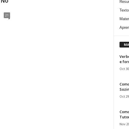
“No
Resu
Texto
21
Mater
Apren
MA
Verbo
e fo
Oct 30
Como
Sozin
Oct 29
Como 
Tuto
Nov 20