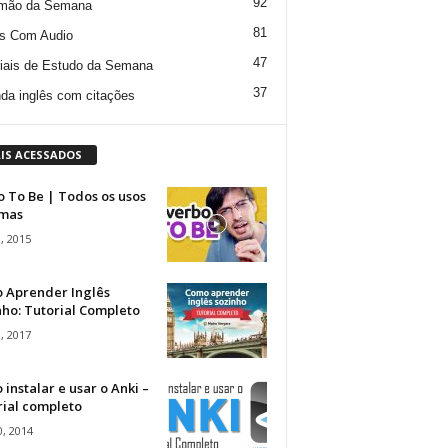
92
mão da Semana
81
s Com Audio
47
iais de Estudo da Semana
37
da inglês com citações
IS ACESSADOS
 To Be | Todos os usos
rmas
, 2015
 Aprender Inglês
ho: Tutorial Completo
, 2017
instalar e usar o Anki –
rial completo
, 2014