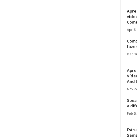
Apre
víde
Come
Apr 6,
Como
faze
Dec 16
Apre
Vídeo
And C
Nov 24
Speak
a di
Feb 5,
Estru
Sem