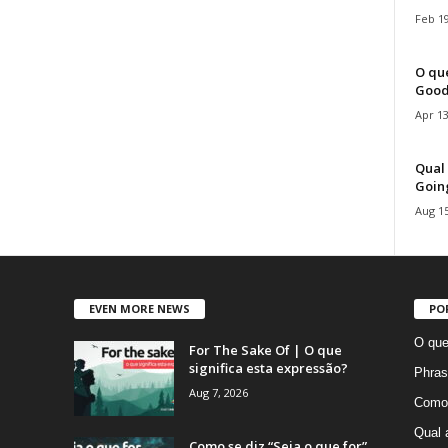
Feb 19
O que
Good
Apr 13
Qual 
Goin
Aug 15
EVEN MORE NEWS
PO
O que
For The Sake Of | O que
significa esta expressão?
Phras
Aug 7, 2026
Como 
Qual 
Como se diz “Seja o que for”