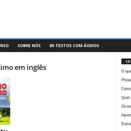
URSO
SOBRE NÓS
80 TEXTOS COM ÁUDIOS
CA
nimo em inglês
O que
Phras
Como 
Qual 
Dicas
Apren
Estru