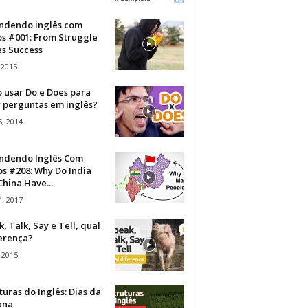
ndendo inglês com
os #001: From Struggle
s Success
 2015
 usar Do e Does para
r perguntas em inglês?
, 2014
ndendo Inglês Com
s #208: Why Do India
hina Have...
, 2017
, Talk, Say e Tell, qual
ferença?
 2015
turas do Inglês: Dias da
ana