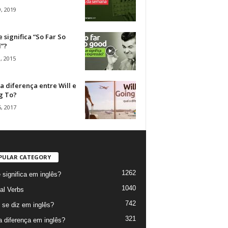
, 2019
 significa “So Far So
”?
, 2015
a diferença entre Will e
g To?
, 2017
PULAR CATEGORY
1262
 significa em inglês?
1040
al Verbs
742
se diz em inglês?
321
a diferença em inglês?