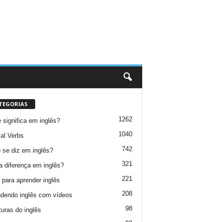
TEGORIAS
1262
 significa em inglês?
1040
al Verbs
742
se diz em inglês?
321
a diferença em inglês?
221
 para aprender inglês
208
dendo inglês com vídeos
98
turas do inglês