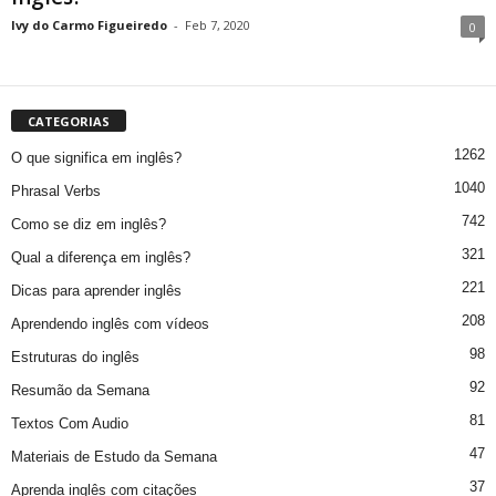
Ivy do Carmo Figueiredo
-
Feb 7, 2020
0
CATEGORIAS
1262
O que significa em inglês?
1040
Phrasal Verbs
742
Como se diz em inglês?
321
Qual a diferença em inglês?
221
Dicas para aprender inglês
208
Aprendendo inglês com vídeos
98
Estruturas do inglês
92
Resumão da Semana
81
Textos Com Audio
47
Materiais de Estudo da Semana
37
Aprenda inglês com citações