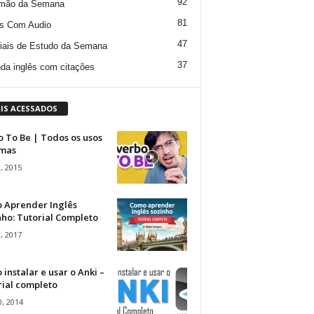
92
mão da Semana
81
s Com Audio
47
iais de Estudo da Semana
37
da inglês com citações
IS ACESSADOS
 To Be | Todos os usos
rmas
, 2015
 Aprender Inglês
ho: Tutorial Completo
, 2017
instalar e usar o Anki –
rial completo
, 2014