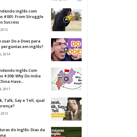
ndendo inglês com
os #001: From Struggle
s Success
 2015
 usar Do e Does para
r perguntas em inglês?
, 2014
ndendo Inglês Com
s #208: Why Do India
hina Have...
, 2017
, Talk, Say e Tell, qual
ferença?
 2015
turas do Inglês: Dias da
ana