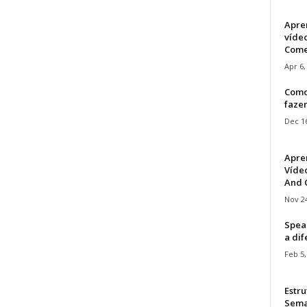
Apre
víde
Come
Apr 6,
Como
faze
Dec 16
Apre
Vídeo
And C
Nov 24
Speak
a di
Feb 5,
Estru
Sem