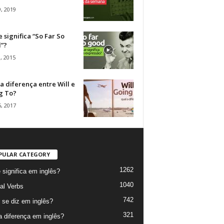
, 2019
 significa “So Far So
”?
, 2015
a diferença entre Will e
g To?
, 2017
PULAR CATEGORY
1262
 significa em inglês?
1040
al Verbs
742
se diz em inglês?
321
a diferença em inglês?