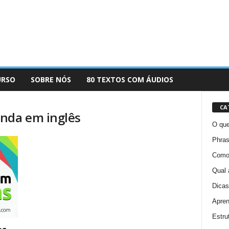
URSO
SOBRE NÓS
80 TEXTOS COM ÁUDIOS
CA
enda em inglês
O que
Phras
Como 
Qual 
Dicas
Apren
Estru