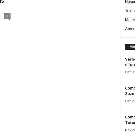
as
Resu
Texto
3
Mater
Apren
MA
Verbo
e fo
Oct 30
Como
Sozin
Oct 29
Como 
Tuto
Nov 20