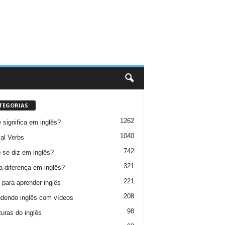
TEGORIAS
1262
 significa em inglês?
1040
al Verbs
742
se diz em inglês?
321
a diferença em inglês?
221
 para aprender inglês
208
dendo inglês com vídeos
98
turas do inglês