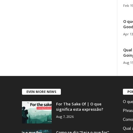
Feb 19
O que
Good
Apr 13
Qual 
Goin
Aug 15
EVEN MORE NEWS
PO
O que
For The Sake Of | O que
significa esta expressão?
Phras
Aug 7, 2026
Como 
Qual 
Como se diz “Seja o que for”