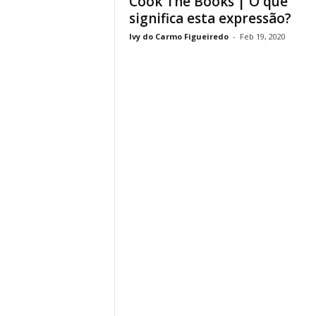
Cook The Books | O que
significa esta expressão?
Ivy do Carmo Figueiredo
-
Feb 19, 2020