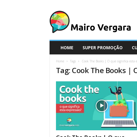
M
a
i
r
o
V
e
HOME
SUPER PROMOÇÃO
C
r
g
Home
Tags
Cook The Books | O que significa esta 
a
Tag: Cook The Books | O
r
a