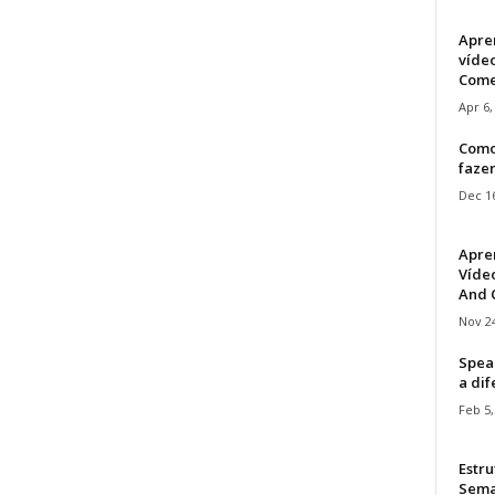
Apre
víde
Come
Apr 6,
Como
faze
Dec 16
Apre
Vídeo
And C
Nov 24
Speak
a di
Feb 5,
Estru
Sem