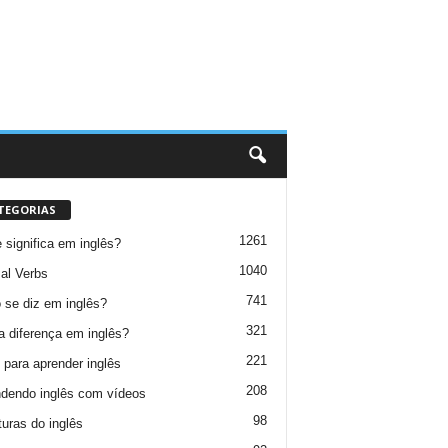
TEGORIAS
1261
 significa em inglês?
1040
al Verbs
741
se diz em inglês?
321
a diferença em inglês?
221
 para aprender inglês
208
dendo inglês com vídeos
98
turas do inglês