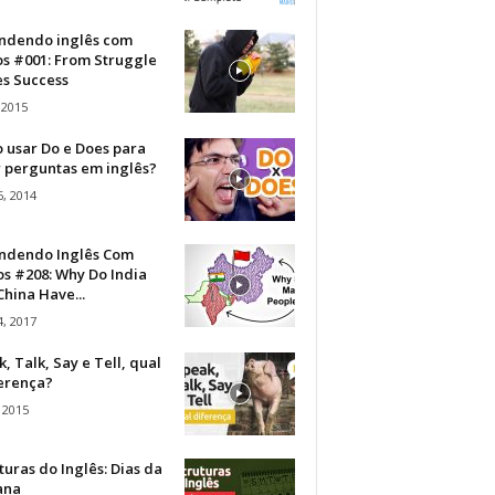
ndendo inglês com
os #001: From Struggle
s Success
 2015
 usar Do e Does para
r perguntas em inglês?
, 2014
ndendo Inglês Com
s #208: Why Do India
hina Have...
, 2017
, Talk, Say e Tell, qual
ferença?
 2015
turas do Inglês: Dias da
ana