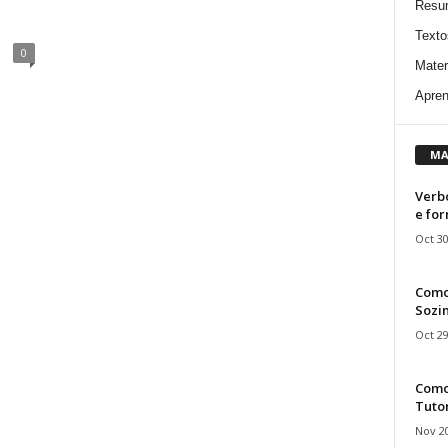
Resu
Texto
0
Mater
Apren
MA
Verbo
e fo
Oct 30
Como
Sozin
Oct 29
Como 
Tuto
Nov 20