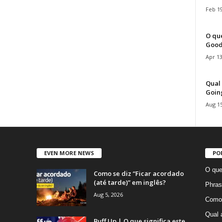
Feb 19
O que
Good
Apr 13
Qual 
Goin
Aug 15
EVEN MORE NEWS
PO
O que
Como se diz “Ficar acordado
(até tarde)” em inglês?
Phras
Aug 5, 2026
Como 
Qual 
Buff Up | O que significa este