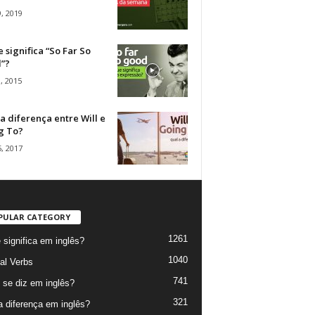
, 2019
 significa “So Far So
”?
, 2015
a diferença entre Will e
g To?
, 2017
PULAR CATEGORY
1261
 significa em inglês?
1040
al Verbs
741
se diz em inglês?
321
a diferença em inglês?