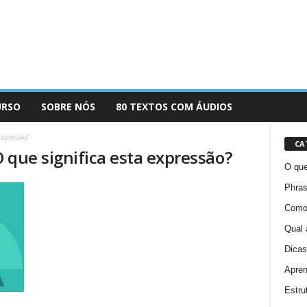
URSO
SOBRE NÓS
80 TEXTOS COM ÁUDIOS
expressão?
CA
 que significa esta expressão?
O que
Phras
Como 
Qual 
Dicas
Apren
Estru