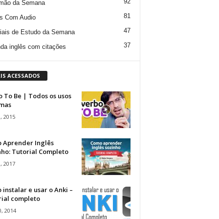
92
mão da Semana
81
s Com Audio
47
iais de Estudo da Semana
37
da inglês com citações
IS ACESSADOS
 To Be | Todos os usos
rmas
, 2015
 Aprender Inglês
ho: Tutorial Completo
, 2017
instalar e usar o Anki –
rial completo
, 2014