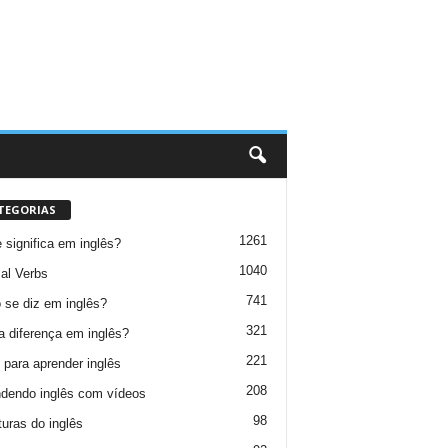
TEGORIAS
1261
 significa em inglês?
1040
al Verbs
741
se diz em inglês?
321
a diferença em inglês?
221
 para aprender inglês
208
dendo inglês com vídeos
98
turas do inglês