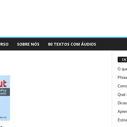
URSO
SOBRE NÓS
80 TEXTOS COM ÁUDIOS
CA
O que
Phras
Como 
Qual 
Dicas
Apren
Estru