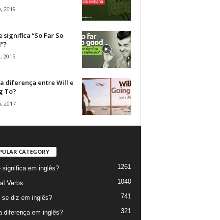
, 2019
 significa “So Far So
”?
, 2015
a diferença entre Will e
g To?
, 2017
PULAR CATEGORY
1261
 significa em inglês?
1040
al Verbs
741
se diz em inglês?
321
a diferença em inglês?