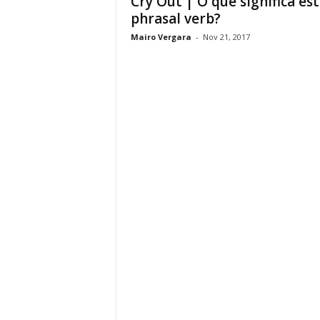
Cry Out | O que significa es
phrasal verb?
Mairo Vergara
-
Nov 21, 2017