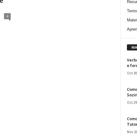
te
Resu
Texto
4
Mater
Apren
MA
Verbo
e fo
Oct 30
Como
Sozin
Oct 29
Como 
Tuto
Nov 20