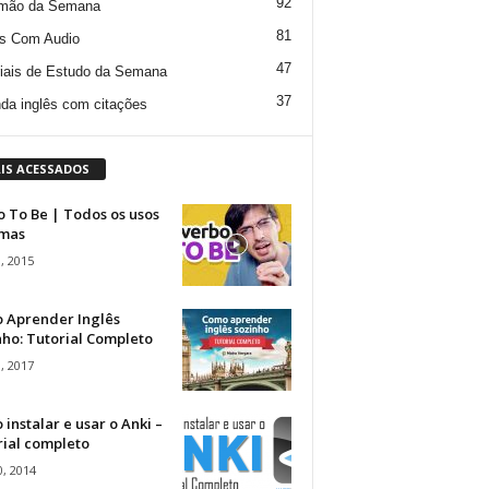
92
mão da Semana
81
s Com Audio
47
iais de Estudo da Semana
37
da inglês com citações
IS ACESSADOS
 To Be | Todos os usos
rmas
, 2015
 Aprender Inglês
ho: Tutorial Completo
, 2017
instalar e usar o Anki –
rial completo
, 2014