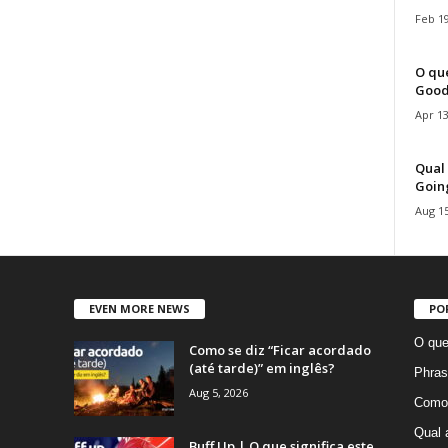
Feb 19
O que
Good
Apr 13
Qual 
Goin
Aug 15
EVEN MORE NEWS
PO
O que
Como se diz “Ficar acordado
(até tarde)” em inglês?
Phras
Aug 5, 2026
Como 
Qual 
Buff Up | O que significa este