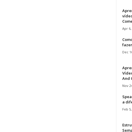
Apre
víde
Come
Apr 6,
Como
faze
Dec 16
Apre
Vídeo
And C
Nov 24
Speak
a di
Feb 5,
Estru
Sem