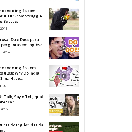
ndendo inglês com
os #001: From Struggle
s Success
 2015
 usar Do e Does para
r perguntas em inglês?
, 2014
ndendo Inglês Com
s #208: Why Do India
hina Have...
, 2017
, Talk, Say e Tell, qual
ferença?
 2015
turas do Inglês: Dias da
ana