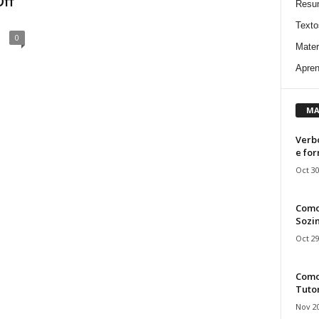
Off
Resu
Texto
0
Mater
Apren
MA
Verbo
e fo
Oct 30
Como
Sozin
Oct 29
Como 
Tuto
Nov 20