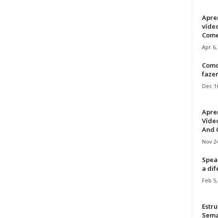
Apre
víde
Come
Apr 6,
Como
faze
Dec 16
Apre
Vídeo
And C
Nov 24
Speak
a di
Feb 5,
Estru
Sem