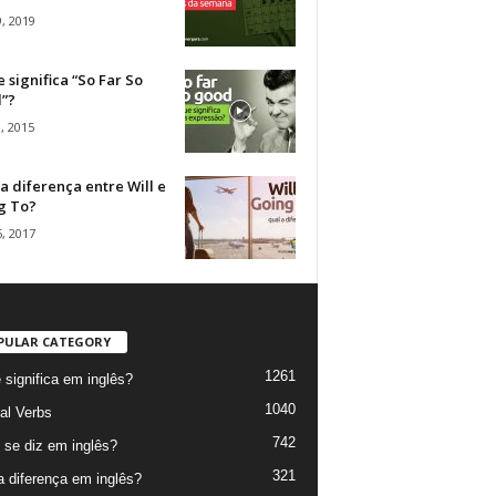
, 2019
 significa “So Far So
”?
, 2015
a diferença entre Will e
g To?
, 2017
PULAR CATEGORY
1261
 significa em inglês?
1040
al Verbs
742
se diz em inglês?
321
a diferença em inglês?