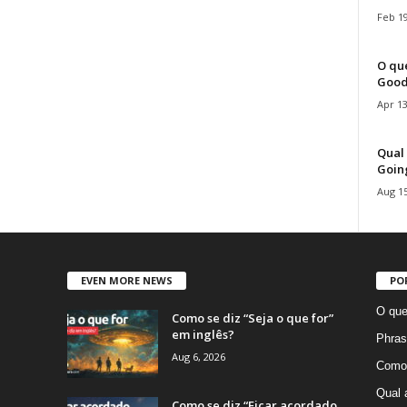
Feb 19
O que
Good
Apr 13
Qual 
Goin
Aug 15
EVEN MORE NEWS
PO
O que
Como se diz “Seja o que for”
em inglês?
Phras
Aug 6, 2026
Como 
Qual 
Como se diz “Ficar acordado