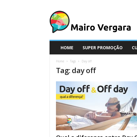
M
a
i
r
o
V
e
HOME
SUPER PROMOÇÃO
C
r
g
Home
Tags
Day off
a
Tag: day off
r
a