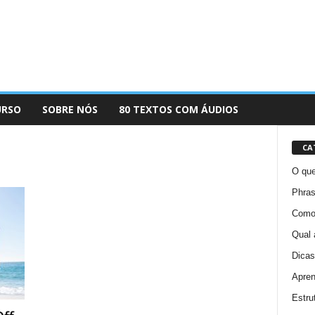
URSO
SOBRE NÓS
80 TEXTOS COM ÁUDIOS
CA
O que
Phras
Como 
Qual 
Dicas
Apren
Estru