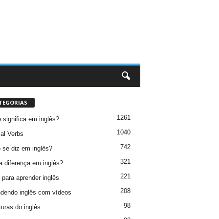
TEGORIAS
1261
 significa em inglês?
1040
al Verbs
742
se diz em inglês?
321
a diferença em inglês?
221
 para aprender inglês
208
dendo inglês com vídeos
98
turas do inglês