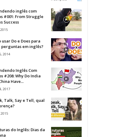
ndendo inglês com
os #001: From Struggle
s Success
 2015
 usar Do e Does para
r perguntas em inglês?
, 2014
ndendo Inglês Com
s #208: Why Do India
hina Have...
, 2017
, Talk, Say e Tell, qual
ferença?
 2015
turas do Inglês: Dias da
ana