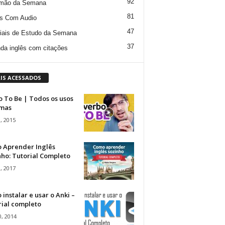
92
mão da Semana
81
s Com Audio
47
iais de Estudo da Semana
37
da inglês com citações
IS ACESSADOS
 To Be | Todos os usos
rmas
, 2015
 Aprender Inglês
ho: Tutorial Completo
, 2017
instalar e usar o Anki –
rial completo
, 2014