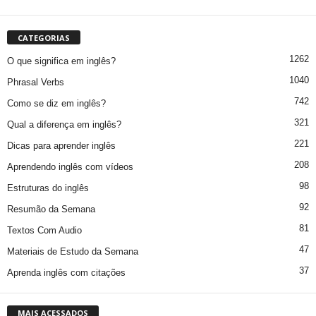
CATEGORIAS
1262
O que significa em inglês?
1040
Phrasal Verbs
742
Como se diz em inglês?
321
Qual a diferença em inglês?
221
Dicas para aprender inglês
208
Aprendendo inglês com vídeos
98
Estruturas do inglês
92
Resumão da Semana
81
Textos Com Audio
47
Materiais de Estudo da Semana
37
Aprenda inglês com citações
MAIS ACESSADOS