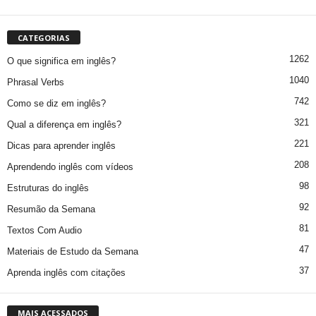
CATEGORIAS
1262
O que significa em inglês?
1040
Phrasal Verbs
742
Como se diz em inglês?
321
Qual a diferença em inglês?
221
Dicas para aprender inglês
208
Aprendendo inglês com vídeos
98
Estruturas do inglês
92
Resumão da Semana
81
Textos Com Audio
47
Materiais de Estudo da Semana
37
Aprenda inglês com citações
MAIS ACESSADOS