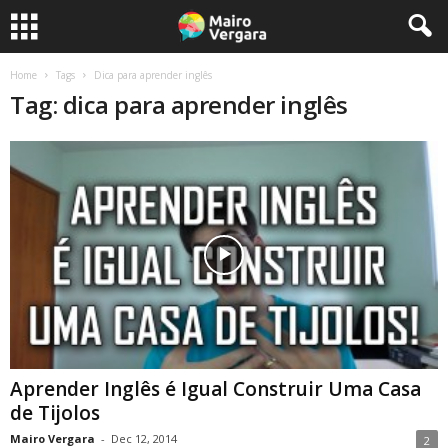
Home
Tags
Dica para aprender inglês
Tag: dica para aprender inglês
Aprender Inglês é Igual Construir Uma Casa
de Tijolos
Mairo Vergara
-
Dec 12, 2014
2