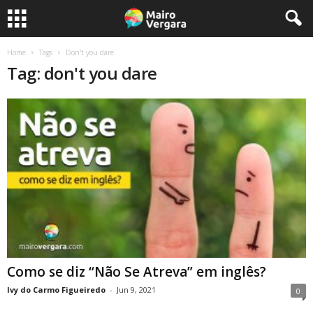
Home
Tags
Don't you dare
Tag: don't you dare
Como se diz “Não Se Atreva” em inglês?
Ivy do Carmo Figueiredo
-
Jun 9, 2021
0