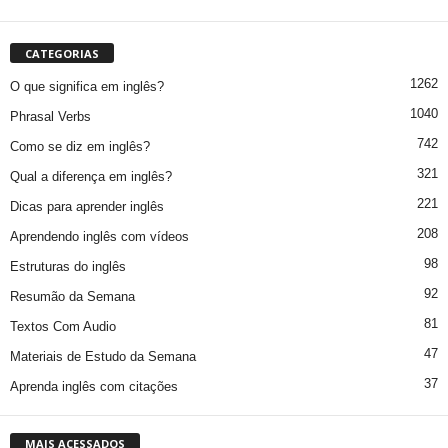
CATEGORIAS
1262
O que significa em inglês?
1040
Phrasal Verbs
742
Como se diz em inglês?
321
Qual a diferença em inglês?
221
Dicas para aprender inglês
208
Aprendendo inglês com vídeos
98
Estruturas do inglês
92
Resumão da Semana
81
Textos Com Audio
47
Materiais de Estudo da Semana
37
Aprenda inglês com citações
MAIS ACESSADOS