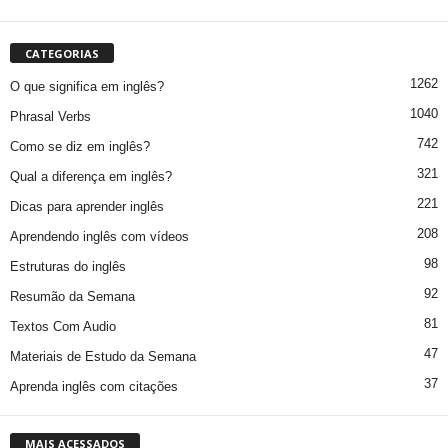
CATEGORIAS
1262
O que significa em inglês?
1040
Phrasal Verbs
742
Como se diz em inglês?
321
Qual a diferença em inglês?
221
Dicas para aprender inglês
208
Aprendendo inglês com vídeos
98
Estruturas do inglês
92
Resumão da Semana
81
Textos Com Audio
47
Materiais de Estudo da Semana
37
Aprenda inglês com citações
MAIS ACESSADOS