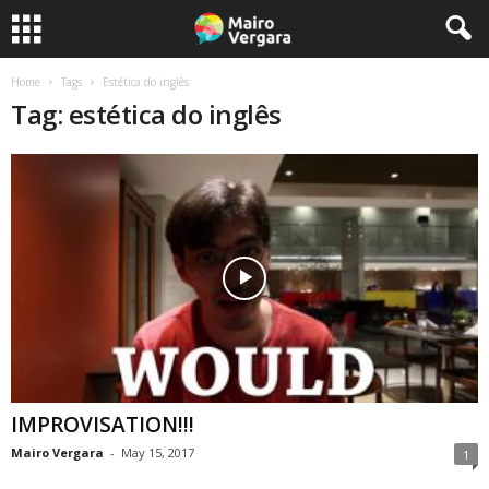
Home
Tags
Estética do inglês
Tag: estética do inglês
IMPROVISATION!!!
Mairo Vergara
-
May 15, 2017
1