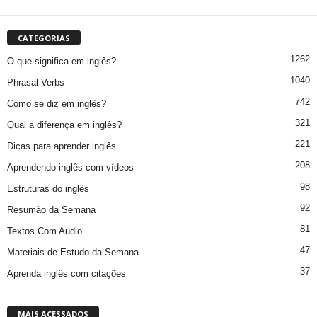
CATEGORIAS
1262
O que significa em inglês?
1040
Phrasal Verbs
742
Como se diz em inglês?
321
Qual a diferença em inglês?
221
Dicas para aprender inglês
208
Aprendendo inglês com vídeos
98
Estruturas do inglês
92
Resumão da Semana
81
Textos Com Audio
47
Materiais de Estudo da Semana
37
Aprenda inglês com citações
MAIS ACESSADOS