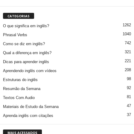
CATEGORIAS
1262
O que significa em inglês?
1040
Phrasal Verbs
742
Como se diz em inglês?
321
Qual a diferença em inglês?
221
Dicas para aprender inglês
208
Aprendendo inglês com vídeos
98
Estruturas do inglês
92
Resumão da Semana
81
Textos Com Audio
47
Materiais de Estudo da Semana
37
Aprenda inglês com citações
MAIS ACESSADOS