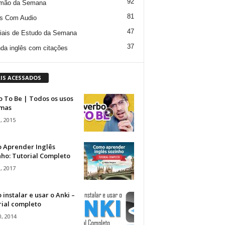
92
mão da Semana
81
s Com Audio
47
iais de Estudo da Semana
37
da inglês com citações
IS ACESSADOS
 To Be | Todos os usos
rmas
, 2015
 Aprender Inglês
ho: Tutorial Completo
, 2017
instalar e usar o Anki –
rial completo
, 2014