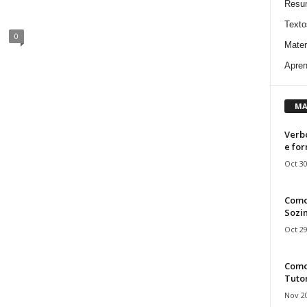
Resu
Texto
0
Mater
Apren
MA
Verbo
e fo
Oct 30
Como
Sozin
Oct 29
Como 
Tuto
Nov 20