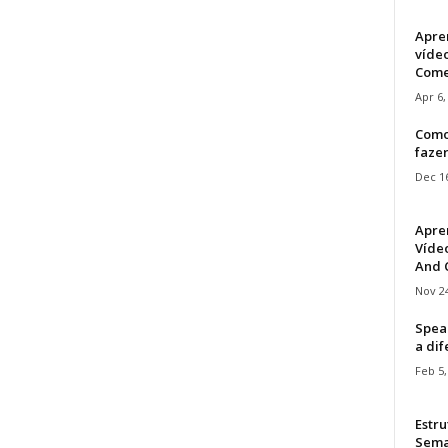
Apre
víde
Come
Apr 6,
Como
faze
Dec 16
Apre
Vídeo
And C
Nov 24
Speak
a di
Feb 5,
Estru
Sem