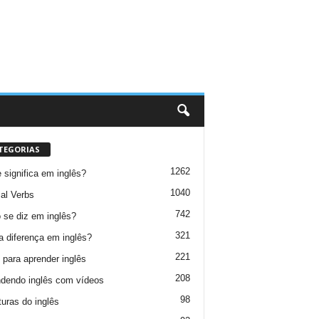
TEGORIAS
1262
 significa em inglês?
1040
al Verbs
742
se diz em inglês?
321
a diferença em inglês?
221
 para aprender inglês
208
dendo inglês com vídeos
98
turas do inglês