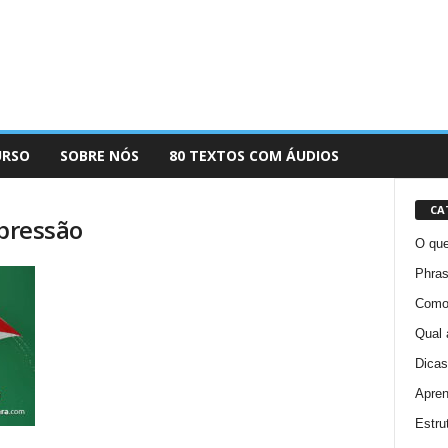
URSO
SOBRE NÓS
80 TEXTOS COM ÁUDIOS
CA
xpressão
O que
Phras
Como 
Qual 
Dicas
Apren
Estru