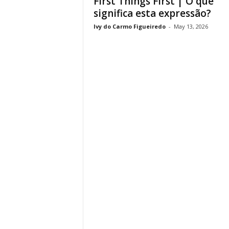
First Things First | O que
significa esta expressão?
Ivy do Carmo Figueiredo
-
May 13, 2026