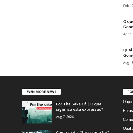
Feb 19
O que
Good
Apr 13
Qual 
Goin
Aug 15
EVEN MORE NEWS
PO
O que
For The Sake Of | O que
significa esta expressão?
Phras
Aug 7, 2026
Como 
Qual 
Como se diz “Seja o que for”