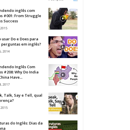
ndendo inglês com
os #001: From Struggle
s Success
 2015
 usar Do e Does para
r perguntas em inglês?
, 2014
ndendo Inglês Com
s #208: Why Do India
hina Have...
, 2017
, Talk, Say e Tell, qual
ferença?
 2015
turas do Inglês: Dias da
ana