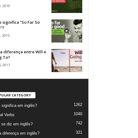
, 2019
 significa “So Far So
”?
, 2015
a diferença entre Will e
g To?
, 2017
PULAR CATEGORY
1262
 significa em inglês?
1040
al Verbs
742
se diz em inglês?
321
a diferença em inglês?