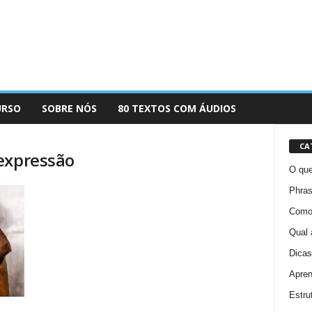
URSO
SOBRE NÓS
80 TEXTOS COM ÁUDIOS
CA
expressão
O que
Phras
Como 
Qual 
Dicas
Apren
Estru