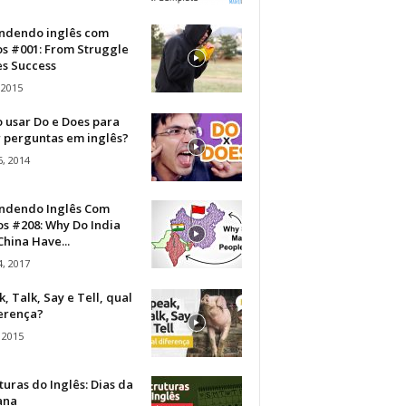
ndendo inglês com
os #001: From Struggle
s Success
 2015
 usar Do e Does para
r perguntas em inglês?
, 2014
ndendo Inglês Com
s #208: Why Do India
hina Have...
, 2017
, Talk, Say e Tell, qual
ferença?
 2015
turas do Inglês: Dias da
ana