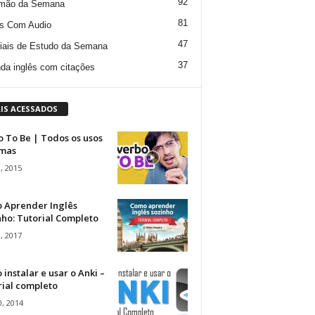
92
mão da Semana
81
s Com Audio
47
iais de Estudo da Semana
37
da inglês com citações
IS ACESSADOS
 To Be | Todos os usos
rmas
, 2015
 Aprender Inglês
ho: Tutorial Completo
, 2017
instalar e usar o Anki –
rial completo
, 2014