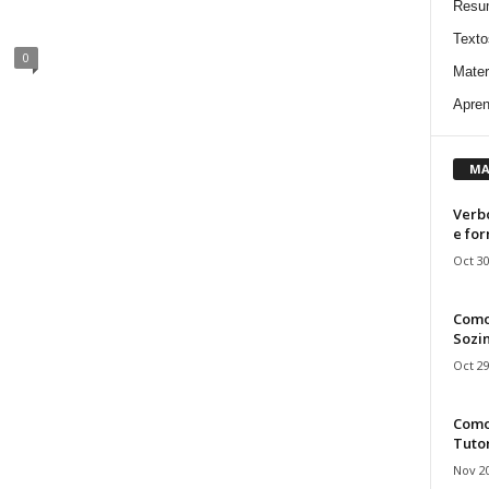
Resu
Texto
0
Mater
Apren
MA
Verbo
e fo
Oct 30
Como
Sozin
Oct 29
Como 
Tuto
Nov 20