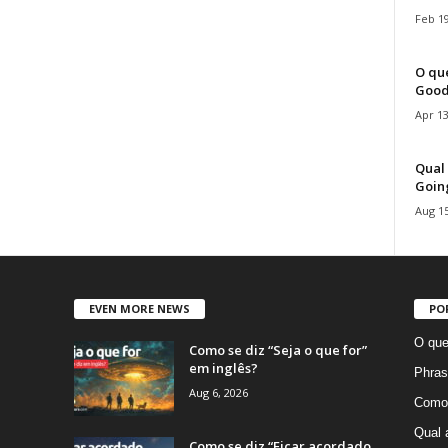
Feb 19
O que
Good
Apr 13
Qual 
Goin
Aug 15
EVEN MORE NEWS
PO
O que
Como se diz “Seja o que for”
em inglês?
Phras
Aug 6, 2026
Como 
Qual 
Como se diz “Ficar acordado