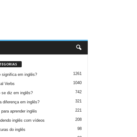
TEGORIAS
1261
 significa em inglês?
1040
al Verbs
742
se diz em inglês?
321
a diferença em inglês?
221
 para aprender inglês
208
dendo inglês com vídeos
98
turas do inglês