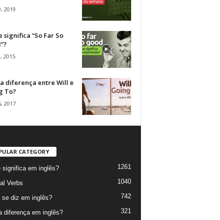
, 2019
 significa “So Far So
”?
, 2015
a diferença entre Will e
g To?
, 2017
PULAR CATEGORY
1261
 significa em inglês?
1040
al Verbs
742
se diz em inglês?
321
a diferença em inglês?