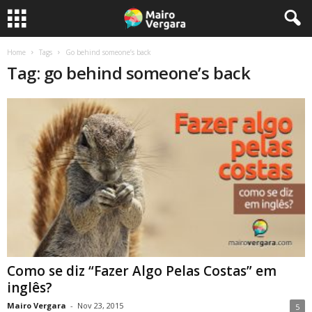
Home
Tags
Go behind someone’s back
Tag: go behind someone’s back
Como se diz “Fazer Algo Pelas Costas” em
inglês?
Mairo Vergara
-
Nov 23, 2015
5