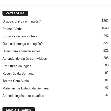
CATEGORIAS
1262
O que significa em inglês?
1040
Phrasal Verbs
742
Como se diz em inglês?
321
Qual a diferença em inglês?
221
Dicas para aprender inglês
208
Aprendendo inglês com vídeos
98
Estruturas do inglês
92
Resumão da Semana
81
Textos Com Audio
47
Materiais de Estudo da Semana
37
Aprenda inglês com citações
MAIS ACESSADOS