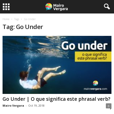
Home
Tags
Go Under
Tag: Go Under
Go Under | O que significa este phrasal verb?
Mairo Vergara
-
Oct 19, 2018
0