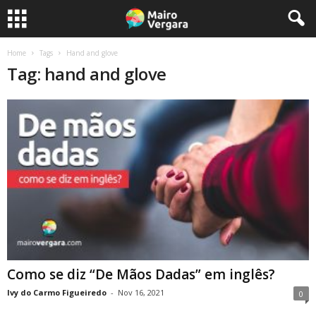
Home
Tags
Hand and glove
Tag: hand and glove
Como se diz “De Mãos Dadas” em inglês?
Ivy do Carmo Figueiredo
-
Nov 16, 2021
0