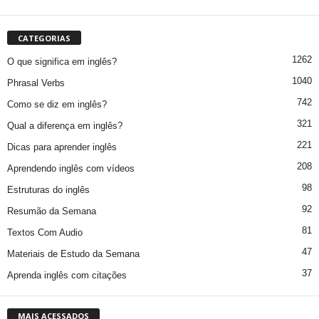
CATEGORIAS
1262
O que significa em inglês?
1040
Phrasal Verbs
742
Como se diz em inglês?
321
Qual a diferença em inglês?
221
Dicas para aprender inglês
208
Aprendendo inglês com vídeos
98
Estruturas do inglês
92
Resumão da Semana
81
Textos Com Audio
47
Materiais de Estudo da Semana
37
Aprenda inglês com citações
MAIS ACESSADOS