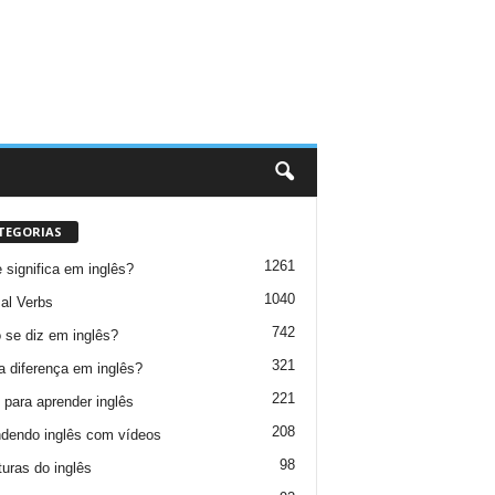
TEGORIAS
1261
 significa em inglês?
1040
al Verbs
742
se diz em inglês?
321
a diferença em inglês?
221
 para aprender inglês
208
dendo inglês com vídeos
98
turas do inglês