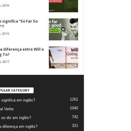
, 2019
 significa “So Far So
”?
, 2015
a diferença entre Will e
g To?
, 2017
PULAR CATEGORY
1261
 significa em inglês?
1040
al Verbs
742
se diz em inglês?
321
a diferença em inglês?