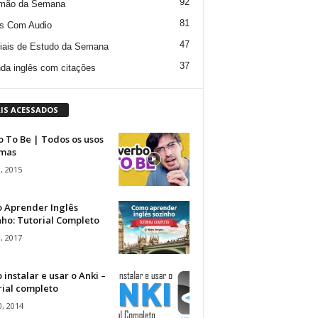
92
mão da Semana
81
s Com Audio
47
iais de Estudo da Semana
37
da inglês com citações
IS ACESSADOS
 To Be | Todos os usos
rmas
, 2015
 Aprender Inglês
ho: Tutorial Completo
, 2017
instalar e usar o Anki –
rial completo
, 2014