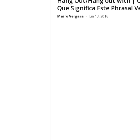
Hang Out/Hang out with | 
Que Significa Este Phrasal V
Mairo Vergara
-
Jun 13, 2016