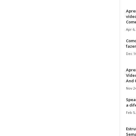
Apre
víde
Come
Apr 6,
Como
faze
Dec 16
Apre
Vídeo
And C
Nov 24
Speak
a di
Feb 5,
Estru
Sem