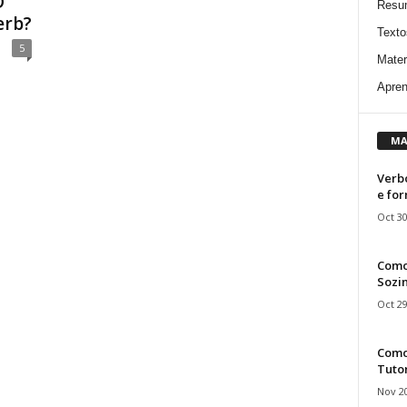
O
Resu
erb?
Texto
5
Mater
Apren
MA
Verbo
e fo
Oct 30
Como
Sozin
Oct 29
Como 
Tuto
Nov 20