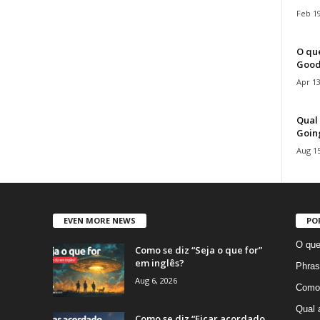
Feb 19
O que
Good
Apr 13
Qual 
Goin
Aug 15
EVEN MORE NEWS
PO
O que
Como se diz “Seja o que for”
em inglês?
Phras
Aug 6, 2026
Como 
Qual 
Como se diz “Ficar acordado