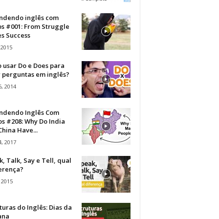
ndendo inglês com
os #001: From Struggle
s Success
 2015
 usar Do e Does para
r perguntas em inglês?
, 2014
ndendo Inglês Com
s #208: Why Do India
hina Have...
, 2017
, Talk, Say e Tell, qual
ferença?
 2015
turas do Inglês: Dias da
ana