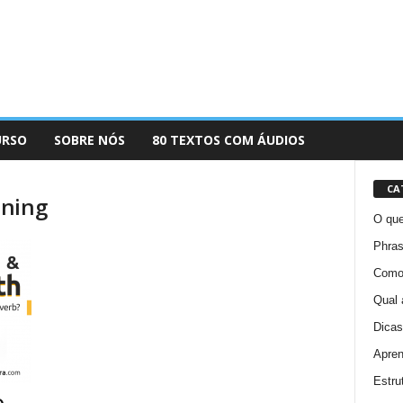
URSO
SOBRE NÓS
80 TEXTOS COM ÁUDIOS
CA
aning
O que
Phras
Como 
Qual 
Dicas
Apren
Estru