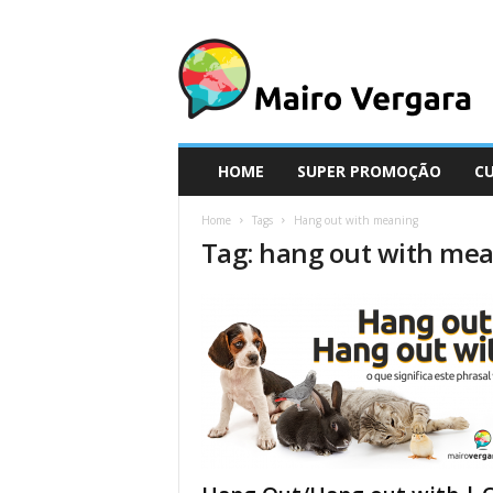
M
a
i
r
o
V
e
HOME
SUPER PROMOÇÃO
C
r
g
Home
Tags
Hang out with meaning
a
Tag: hang out with me
r
a