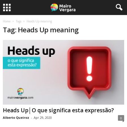
Home
Tags
Heads Up meaning
Tag: Heads Up meaning
Heads Up│O que significa esta expressão?
Alberto Queiroz
-
Apr 29, 2020
0