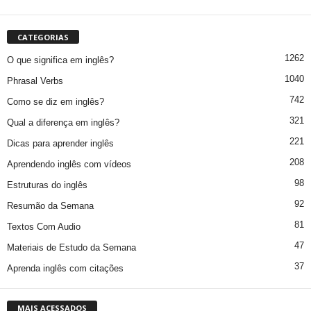
CATEGORIAS
1262
O que significa em inglês?
1040
Phrasal Verbs
742
Como se diz em inglês?
321
Qual a diferença em inglês?
221
Dicas para aprender inglês
208
Aprendendo inglês com vídeos
98
Estruturas do inglês
92
Resumão da Semana
81
Textos Com Audio
47
Materiais de Estudo da Semana
37
Aprenda inglês com citações
MAIS ACESSADOS