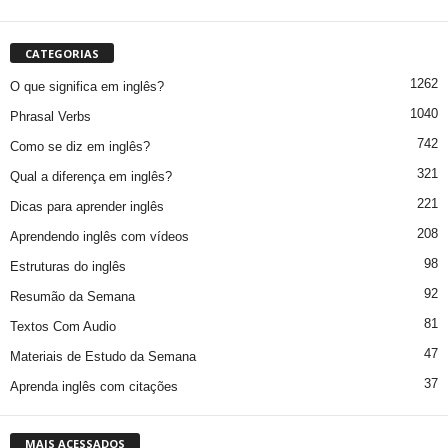
CATEGORIAS
1262
O que significa em inglês?
1040
Phrasal Verbs
742
Como se diz em inglês?
321
Qual a diferença em inglês?
221
Dicas para aprender inglês
208
Aprendendo inglês com vídeos
98
Estruturas do inglês
92
Resumão da Semana
81
Textos Com Audio
47
Materiais de Estudo da Semana
37
Aprenda inglês com citações
MAIS ACESSADOS