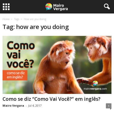
Home
Tags
How are you doing
Tag: how are you doing
Como se diz “Como Vai Você?” em inglês?
Mairo Vergara
-
Jul 4, 2017
1