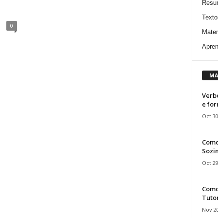
Resu
Texto
0
Mater
Apren
MA
Verbo
e fo
Oct 30
Como
Sozin
Oct 29
Como 
Tuto
Nov 20