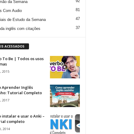
92
mão da Semana
81
s Com Audio
47
iais de Estudo da Semana
37
da inglês com citações
IS ACESSADOS
 To Be | Todos os usos
rmas
, 2015
 Aprender Inglês
ho: Tutorial Completo
, 2017
instalar e usar o Anki –
rial completo
, 2014