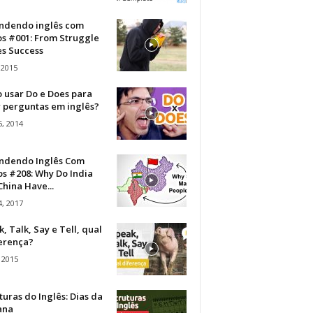
ndendo inglês com
os #001: From Struggle
s Success
 2015
 usar Do e Does para
r perguntas em inglês?
, 2014
ndendo Inglês Com
s #208: Why Do India
hina Have...
, 2017
, Talk, Say e Tell, qual
ferença?
 2015
turas do Inglês: Dias da
ana