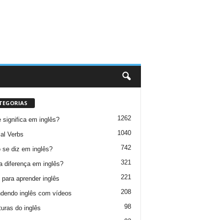
TEGORIAS
1262
 significa em inglês?
1040
al Verbs
742
se diz em inglês?
321
a diferença em inglês?
221
 para aprender inglês
208
dendo inglês com vídeos
98
turas do inglês