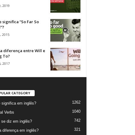
, 2019
 significa “So Far So
”?
, 2015
a diferença entre Will e
g To?
, 2017
PULAR CATEGORY
1262
 significa em inglês?
1040
al Verbs
742
se diz em inglês?
321
a diferença em inglês?