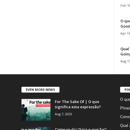
Feb 19
O que
Good
Apr 13
Qual 
Goin
Aug 15
EVEN MORE NEWS
PO
O que
For The Sake Of | O que
significa esta expressão?
Phras
Aug 7, 2026
Como 
Qual 
Como se diz “Seja o que for”