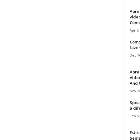
Apre
víde
Come
Apr 6,
Como
faze
Dec 16
Apre
Vídeo
And C
Nov 24
Speak
a di
Feb 5,
Estru
Sem