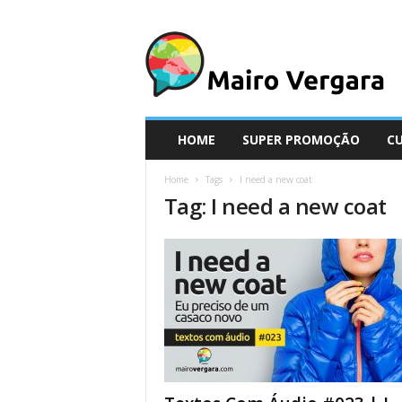
M
a
i
r
o
V
e
HOME
SUPER PROMOÇÃO
C
r
g
Home
Tags
I need a new coat
a
Tag: I need a new coat
r
a