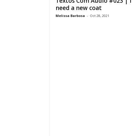
Textos Com Áudio #023 | I
need a new coat
Melissa Barbosa
-
Oct 28, 2021