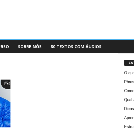
URSO
SOBRE NÓS
80 TEXTOS COM ÁUDIOS
CA
O que
Phras
Como 
Qual 
Dicas
Apren
Estru