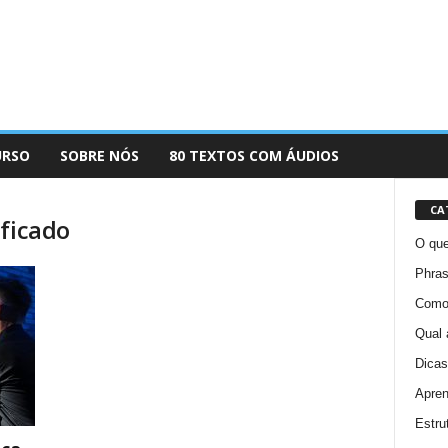
URSO
SOBRE NÓS
80 TEXTOS COM ÁUDIOS
CA
ificado
O que
Phras
Como 
Qual 
Dicas
Apren
Estru