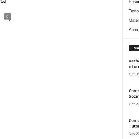
ica
Resu
Texto
0
Mater
Apren
MA
Verbo
e fo
Oct 30
Como
Sozin
Oct 29
Como 
Tuto
Nov 20