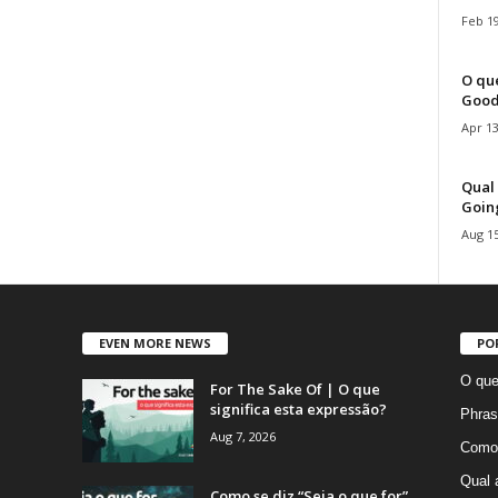
Feb 19
O que
Good
Apr 13
Qual 
Goin
Aug 15
EVEN MORE NEWS
PO
O que
For The Sake Of | O que
significa esta expressão?
Phras
Aug 7, 2026
Como 
Qual 
Como se diz “Seja o que for”