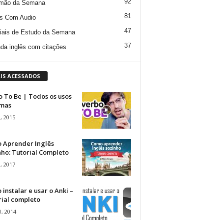
92
mão da Semana
81
s Com Audio
47
iais de Estudo da Semana
37
da inglês com citações
IS ACESSADOS
 To Be | Todos os usos
rmas
, 2015
 Aprender Inglês
ho: Tutorial Completo
, 2017
instalar e usar o Anki –
rial completo
, 2014