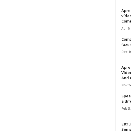
Apre
víde
Come
Apr 6,
Como
faze
Dec 16
Apre
Vídeo
And C
Nov 24
Speak
a di
Feb 5,
Estru
Sem