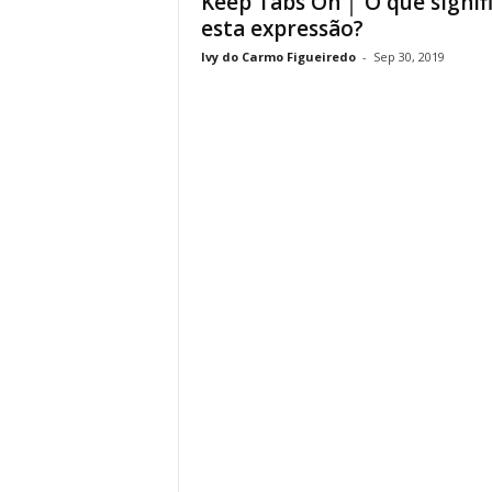
Keep Tabs On │ O que signif
esta expressão?
Ivy do Carmo Figueiredo
-
Sep 30, 2019