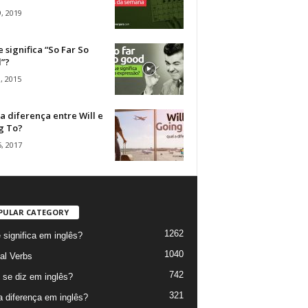
, 2019
 significa “So Far So
”?
, 2015
a diferença entre Will e
g To?
, 2017
PULAR CATEGORY
1262
 significa em inglês?
1040
al Verbs
742
se diz em inglês?
321
a diferença em inglês?