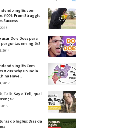
ndendo inglês com
os #001: From Struggle
s Success
 2015
 usar Do e Does para
r perguntas em inglês?
, 2014
ndendo Inglês Com
s #208: Why Do India
hina Have...
, 2017
, Talk, Say e Tell, qual
ferença?
 2015
turas do Inglês: Dias da
ana