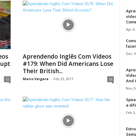
Apre
víde
Come
Apr 6,
Como
faze
Dec 16
eos
Aprendendo Inglês Com Vídeos
rupt
#179: When Did Americans Lose
Apre
Their British...
Vídeo
Mairo Vergara
-
Feb 23, 2017
12
16
And C
Nov 24
Speak
a di
Feb 5,
Estru
Sem