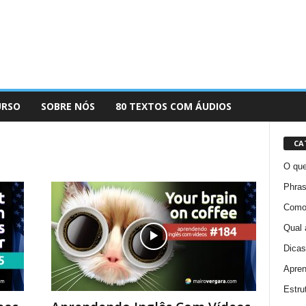
URSO
SOBRE NÓS
80 TEXTOS COM ÁUDIOS
CA
O que
Phras
Como 
Qual 
Dicas
Apren
Estru