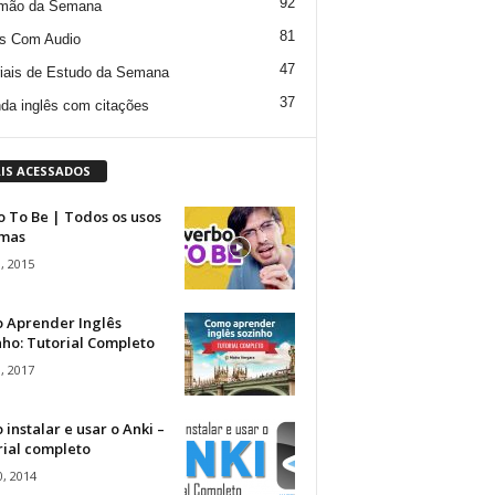
92
mão da Semana
81
s Com Audio
47
iais de Estudo da Semana
37
da inglês com citações
IS ACESSADOS
 To Be | Todos os usos
rmas
, 2015
 Aprender Inglês
ho: Tutorial Completo
, 2017
instalar e usar o Anki –
rial completo
, 2014