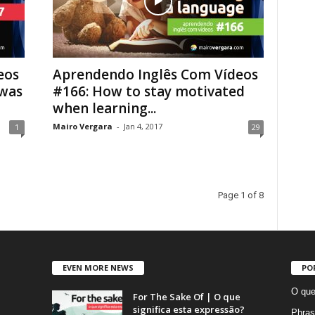
eos
Aprendendo Inglês Com Vídeos
 was
#166: How to stay motivated
when learning...
Mairo Vergara
-
Jan 4, 2017
1
29
Page 1 of 8
EVEN MORE NEWS
PO
O que
For The Sake Of | O que
significa esta expressão?
Phras