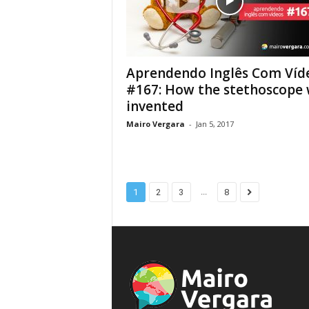
Aprendendo Inglês Com Víd
#167: How the stethoscope
invented
Mairo Vergara
-
Jan 5, 2017
...
1
2
3
8