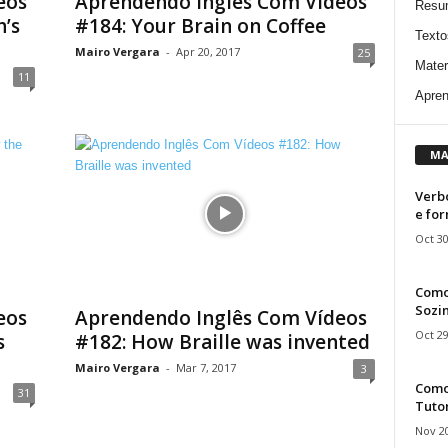
eos
Aprendendo Inglês Com Vídeos
Resu
’s
#184: Your Brain on Coffee
Texto
Mairo Vergara
-
Apr 20, 2017
25
Mater
11
Apren
MA
Verbo
e fo
Oct 30
Como
Sozin
eos
Aprendendo Inglês Com Vídeos
Oct 29
s
#182: How Braille was invented
Mairo Vergara
-
Mar 7, 2017
3
Como 
31
Tuto
Nov 20