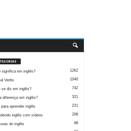
TEGORIAS
1262
 significa em inglês?
1040
al Verbs
742
se diz em inglês?
321
a diferença em inglês?
221
 para aprender inglês
208
dendo inglês com vídeos
98
turas do inglês