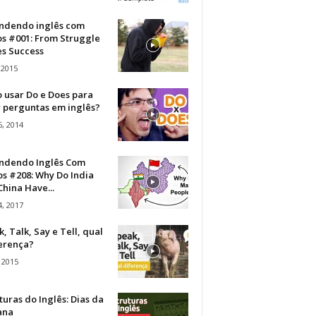
ndendo inglês com
os #001: From Struggle
s Success
 2015
 usar Do e Does para
r perguntas em inglês?
, 2014
ndendo Inglês Com
s #208: Why Do India
hina Have...
, 2017
, Talk, Say e Tell, qual
ferença?
 2015
turas do Inglês: Dias da
ana