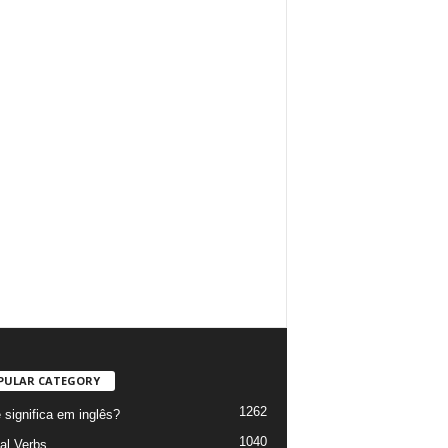
PULAR CATEGORY
1262
 significa em inglês?
1040
al Verbs