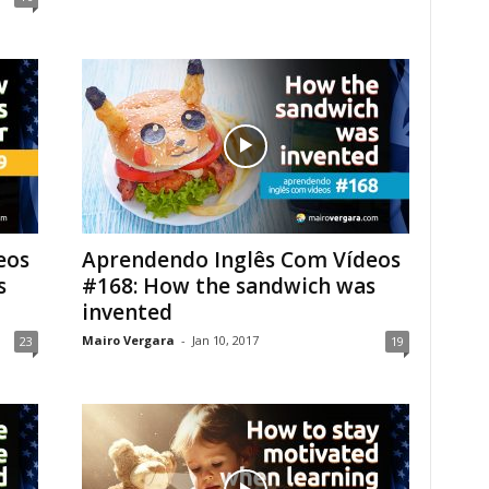
eos
Aprendendo Inglês Com Vídeos
s
#168: How the sandwich was
invented
Mairo Vergara
-
Jan 10, 2017
23
19