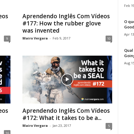
Feb 19
eos
Aprendendo Inglês Com Vídeos
O que
#177: How the rubber glove
Good
was invented
Apr 13
Mairo Vergara
-
Feb 9, 2017
9
10
Qual 
Goin
Aug 15
eos
Aprendendo Inglês Com Vídeos
#172: What it takes to be a...
Mairo Vergara
-
Jan 23, 2017
5
16