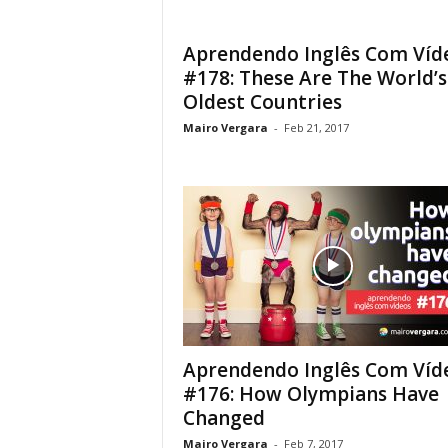
Aprendendo Inglês Com Víd
#178: These Are The World’s
Oldest Countries
Mairo Vergara
-
Feb 21, 2017
Aprendendo Inglês Com Víd
#176: How Olympians Have
Changed
Mairo Vergara
-
Feb 7, 2017