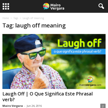
Home
Tags
Laugh off meaning
Tag: laugh off meaning
Laugh Off | O Que Significa Este Phrasal
verb?
Mairo Vergara
-
Jun 24, 2016
2