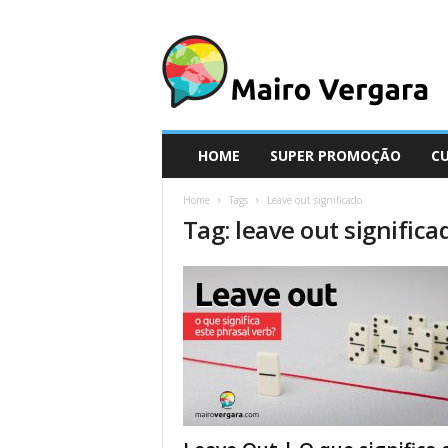
M
a
i
r
o
V
e
HOME
SUPER PROMOÇÃO
C
r
g
Home
Tags
Leave out significado
a
Tag: leave out significa
r
a