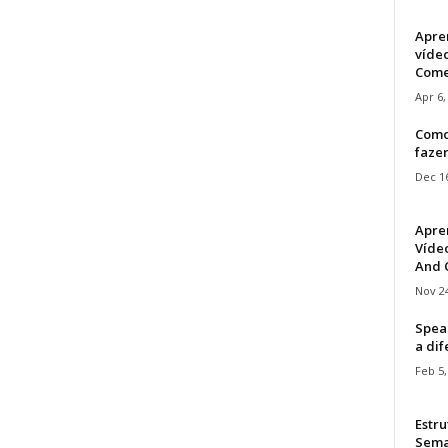
Apre
víde
Come
Apr 6,
Como
faze
Dec 16
Apre
Vídeo
And C
Nov 24
Speak
a di
Feb 5,
Estru
Sem