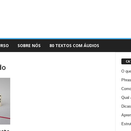
URSO
SOBRE NÓS
80 TEXTOS COM ÁUDIOS
CA
do
O que
Phras
Como 
Qual 
Dicas
Apren
Estru