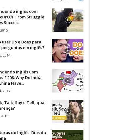
ndendo inglês com
os #001: From Struggle
s Success
 2015
 usar Do e Does para
r perguntas em inglês?
, 2014
ndendo Inglês Com
s #208: Why Do India
hina Have...
, 2017
, Talk, Say e Tell, qual
ferença?
 2015
turas do Inglês: Dias da
ana