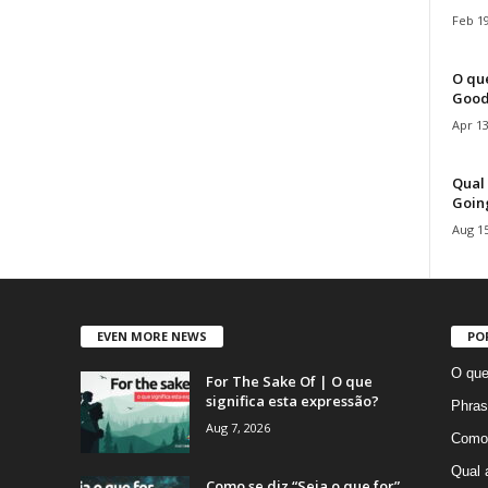
Feb 19
O que
Good
Apr 13
Qual 
Goin
Aug 15
EVEN MORE NEWS
PO
O que
For The Sake Of | O que
significa esta expressão?
Phras
Aug 7, 2026
Como 
Qual 
Como se diz “Seja o que for”