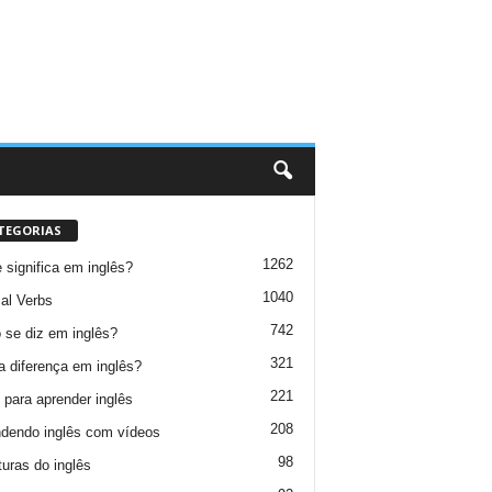
TEGORIAS
1262
 significa em inglês?
1040
al Verbs
742
se diz em inglês?
321
a diferença em inglês?
221
 para aprender inglês
208
dendo inglês com vídeos
98
turas do inglês