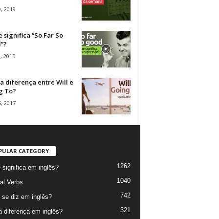
, 2019
 significa “So Far So
”?
, 2015
a diferença entre Will e
g To?
, 2017
PULAR CATEGORY
1262
 significa em inglês?
1040
al Verbs
742
se diz em inglês?
321
a diferença em inglês?