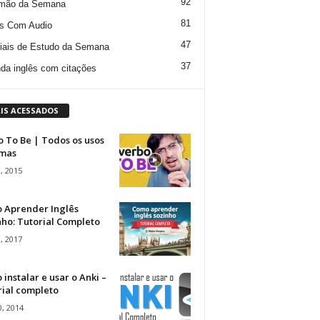
92
mão da Semana
81
s Com Audio
47
iais de Estudo da Semana
37
da inglês com citações
IS ACESSADOS
 To Be | Todos os usos
rmas
, 2015
 Aprender Inglês
ho: Tutorial Completo
, 2017
instalar e usar o Anki –
rial completo
, 2014