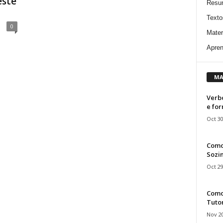
este
Resu
Texto
0
Mater
Apren
MA
Verbo
e fo
Oct 30
Como
Sozin
Oct 29
Como 
Tuto
Nov 20