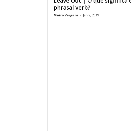
Leave Out | O que significa 
phrasal verb?
Mairo Vergara
-
Jan 2, 2019