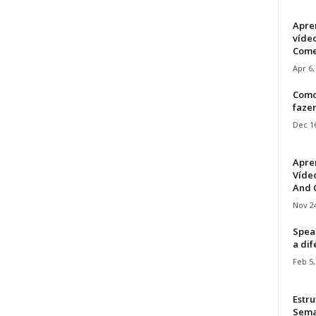
Apre
víde
Come
Apr 6,
Como
faze
Dec 16
Apre
Vídeo
And C
Nov 24
Speak
a di
Feb 5,
Estru
Sem