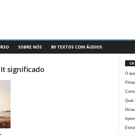
URSO
SOBRE NÓS
80 TEXTOS COM ÁUDIOS
CA
t significado
O que
Phras
Como 
Qual 
Dicas
Apren
Estru