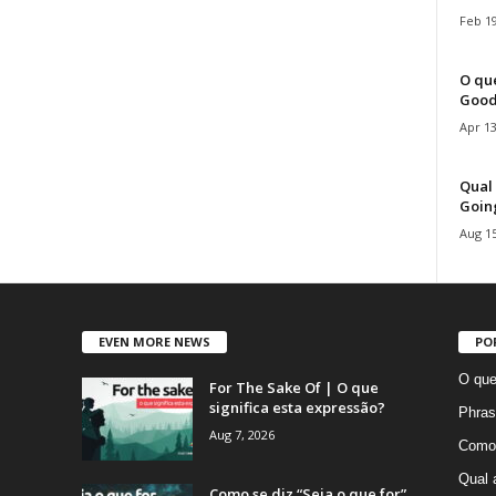
Feb 19
O que
Good
Apr 13
Qual 
Goin
Aug 15
EVEN MORE NEWS
PO
O que
For The Sake Of | O que
significa esta expressão?
Phras
Aug 7, 2026
Como 
Qual 
Como se diz “Seja o que for”