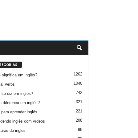
TEGORIAS
1262
 significa em inglês?
1040
al Verbs
742
se diz em inglês?
321
a diferença em inglês?
221
 para aprender inglês
208
dendo inglês com vídeos
98
turas do inglês