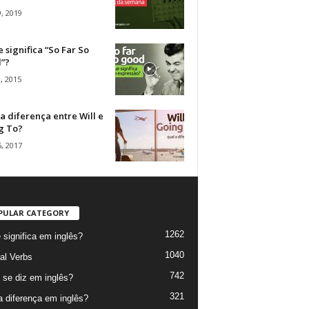
, 2019
 significa “So Far So
”?
, 2015
a diferença entre Will e
g To?
, 2017
PULAR CATEGORY
1262
 significa em inglês?
1040
al Verbs
742
se diz em inglês?
321
a diferença em inglês?