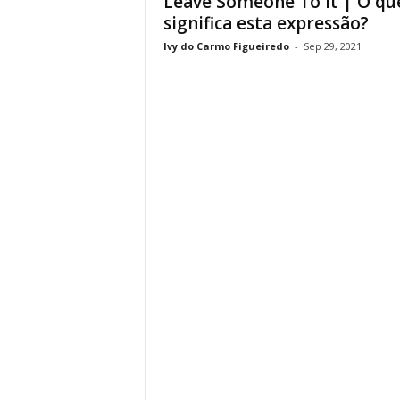
Leave Someone To It | O qu
significa esta expressão?
Ivy do Carmo Figueiredo
-
Sep 29, 2021