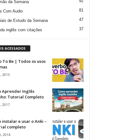
92
mão da Semana
81
s Com Audio
47
iais de Estudo da Semana
37
da inglês com citações
IS ACESSADOS
 To Be | Todos os usos
rmas
, 2015
 Aprender Inglês
ho: Tutorial Completo
, 2017
instalar e usar o Anki –
rial completo
, 2014