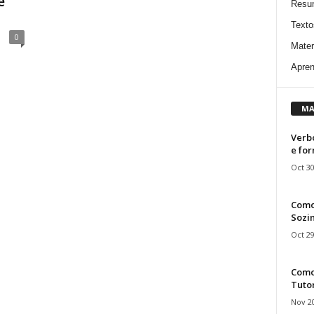
e
Resu
Texto
0
Mater
Apren
MA
Verbo
e fo
Oct 30
Como
Sozin
Oct 29
Como 
Tuto
Nov 20