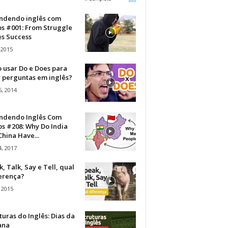
ndendo inglês com
os #001: From Struggle
s Success
 2015
 usar Do e Does para
r perguntas em inglês?
, 2014
ndendo Inglês Com
s #208: Why Do India
hina Have...
, 2017
, Talk, Say e Tell, qual
ferença?
 2015
turas do Inglês: Dias da
ana