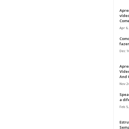
Apre
víde
Come
Apr 6,
Como
faze
Dec 16
Apre
Vídeo
And C
Nov 24
Speak
a di
Feb 5,
Estru
Sem