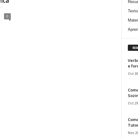
fica
Resu
Texto
0
Mater
Apren
MA
Verbo
e fo
Oct 30
Como
Sozin
Oct 29
Como 
Tuto
Nov 20