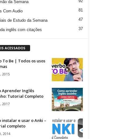
92
mão da Semana
81
s Com Audio
47
iais de Estudo da Semana
37
da inglês com citações
IS ACESSADOS
 To Be | Todos os usos
rmas
, 2015
 Aprender Inglês
ho: Tutorial Completo
, 2017
instalar e usar o Anki –
rial completo
, 2014