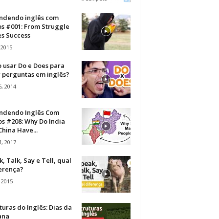
ndendo inglês com
os #001: From Struggle
s Success
 2015
 usar Do e Does para
r perguntas em inglês?
, 2014
ndendo Inglês Com
s #208: Why Do India
hina Have...
, 2017
, Talk, Say e Tell, qual
ferença?
 2015
turas do Inglês: Dias da
ana