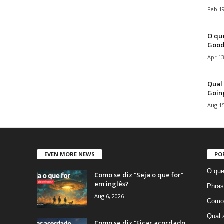
Feb 19
O que
Good
Apr 13
Qual 
Goin
Aug 15
EVEN MORE NEWS
PO
O que
Como se diz “Seja o que for”
em inglês?
Phras
Aug 6, 2026
Como 
Qual 
Como se diz “Ficar acordado