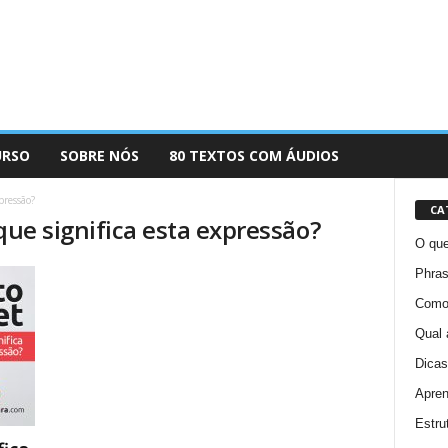
URSO
SOBRE NÓS
80 TEXTOS COM ÁUDIOS
pressão?
CA
que significa esta expressão?
O que
Phras
Como 
Qual 
Dicas
Apren
Estru