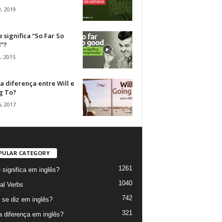
, 2019
 significa “So Far So
”?
, 2015
a diferença entre Will e
g To?
, 2017
PULAR CATEGORY
1261
 significa em inglês?
1040
al Verbs
742
se diz em inglês?
321
a diferença em inglês?