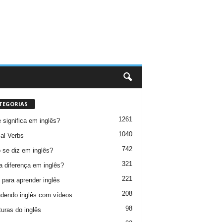
TEGORIAS
1261
 significa em inglês?
1040
al Verbs
742
se diz em inglês?
321
a diferença em inglês?
221
 para aprender inglês
208
dendo inglês com vídeos
98
turas do inglês