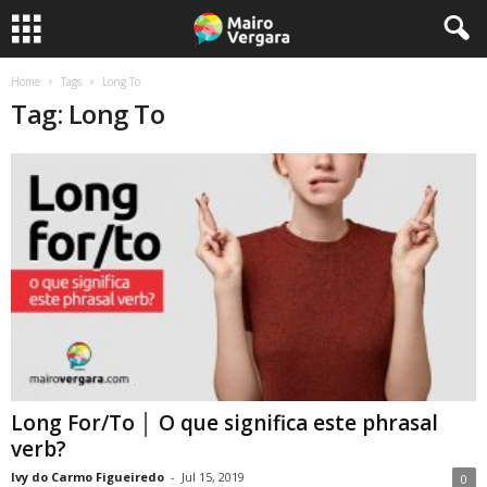
Home
Tags
Long To
Tag: Long To
Long For/To │ O que significa este phrasal
verb?
Ivy do Carmo Figueiredo
-
Jul 15, 2019
0