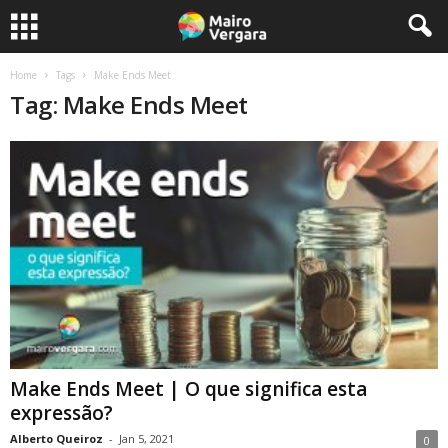
Home
Tags
Make Ends Meet
Tag: Make Ends Meet
Make Ends Meet | O que significa esta
expressão?
Alberto Queiroz
-
Jan 5, 2021
0