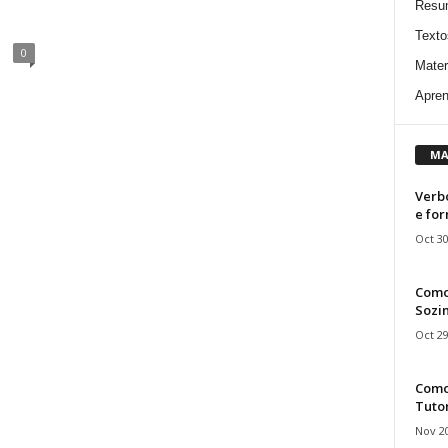
Resu
Texto
0
Mater
Apren
MA
Verbo
e fo
Oct 30
Como
Sozin
Oct 29
Como 
Tuto
Nov 20