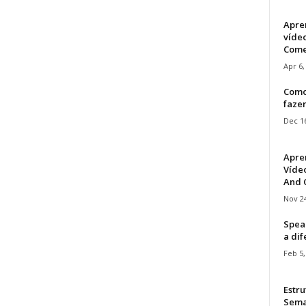
Apre
víde
Come
Apr 6,
Como
faze
Dec 16
Apre
Vídeo
And C
Nov 24
Speak
a di
Feb 5,
Estru
Sem