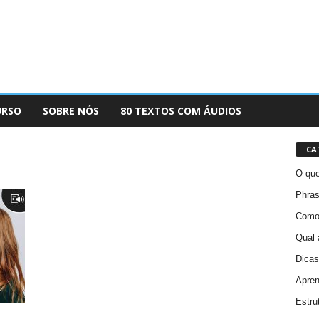
URSO
SOBRE NÓS
80 TEXTOS COM ÁUDIOS
CA
O que
Phras
Como 
Qual 
Dicas
Apren
Estru