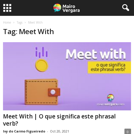
Home
Tags
Meet With
Tag: Meet With
Meet With | O que significa este phrasal
verb?
Ivy do Carmo Figueiredo
-
Oct 20, 2021
0