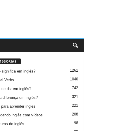
TEGORIAS
1261
 significa em inglês?
1040
al Verbs
742
se diz em inglês?
321
a diferença em inglês?
221
 para aprender inglês
208
dendo inglês com vídeos
98
turas do inglês