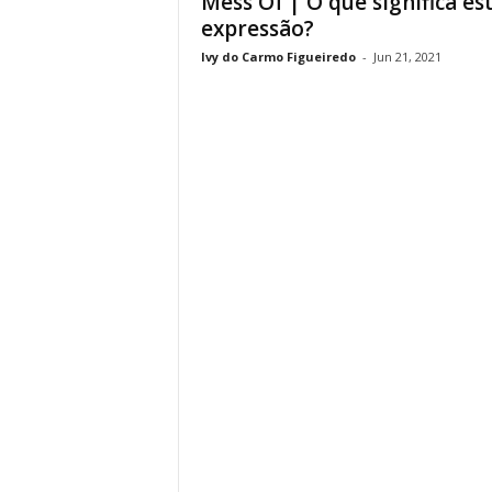
Mess Of | O que significa es
expressão?
Ivy do Carmo Figueiredo
-
Jun 21, 2021