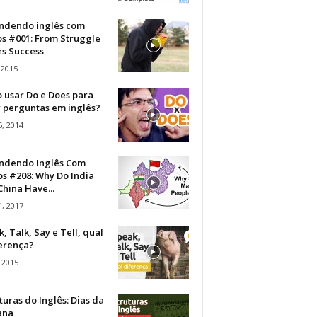
ndendo inglês com
os #001: From Struggle
s Success
 2015
 usar Do e Does para
r perguntas em inglês?
, 2014
ndendo Inglês Com
s #208: Why Do India
hina Have...
, 2017
, Talk, Say e Tell, qual
ferença?
 2015
turas do Inglês: Dias da
ana