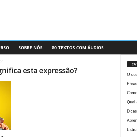
URSO
SOBRE NÓS
80 TEXTOS COM ÁUDIOS
o?
CA
gnifica esta expressão?
O que
Phras
Como 
Qual 
Dicas
Apren
Estru