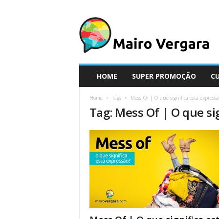
M
a
i
r
o
V
e
HOME
SUPER PROMOÇÃO
C
r
g
Home
Tags
Mess Of | O que significa esta expressã
a
Tag: Mess Of | O que si
r
a