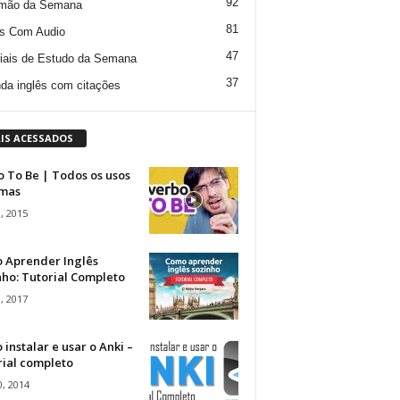
92
mão da Semana
81
s Com Audio
47
iais de Estudo da Semana
37
da inglês com citações
IS ACESSADOS
 To Be | Todos os usos
rmas
, 2015
 Aprender Inglês
ho: Tutorial Completo
, 2017
instalar e usar o Anki –
rial completo
, 2014