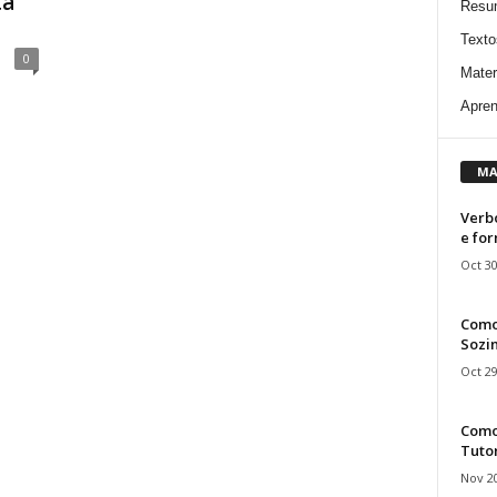
ta
Resu
Texto
0
Mater
Apren
MA
Verbo
e fo
Oct 30
Como
Sozin
Oct 29
Como 
Tuto
Nov 20