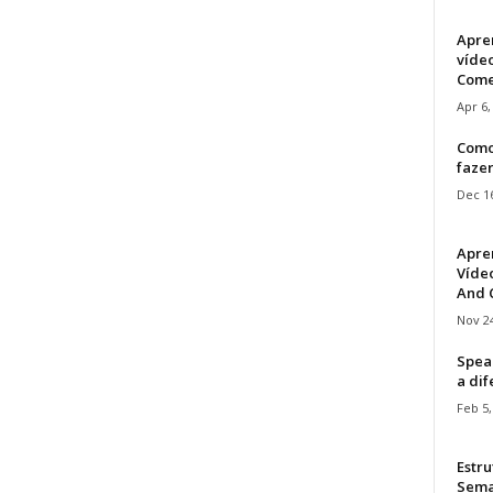
Apre
víde
Come
Apr 6,
Como
faze
Dec 16
Apre
Vídeo
And C
Nov 24
Speak
a di
Feb 5,
Estru
Sem