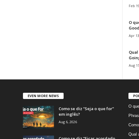
Feb 19
O que
Good
Apr 13
Qual 
Goin
Aug 15
EVEN MORE NEWS
PO
O que
Como se diz “Seja o que for”
em inglês?
Phras
Aug 6, 2026
Como 
Qual 
Como se diz “Ficar acordado