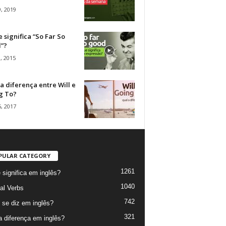
, 2019
 significa “So Far So
”?
, 2015
a diferença entre Will e
g To?
, 2017
PULAR CATEGORY
1261
 significa em inglês?
1040
al Verbs
742
se diz em inglês?
321
a diferença em inglês?