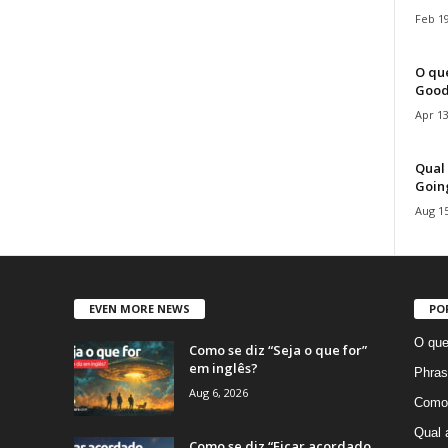
Feb 19
O que
Good
Apr 13
Qual 
Goin
Aug 15
EVEN MORE NEWS
PO
O que
Como se diz “Seja o que for”
em inglês?
Phras
Aug 6, 2026
Como 
Qual 
Como se diz “Ficar acordado