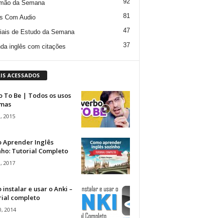
92
mão da Semana
81
s Com Audio
47
iais de Estudo da Semana
37
da inglês com citações
IS ACESSADOS
 To Be | Todos os usos
rmas
, 2015
 Aprender Inglês
ho: Tutorial Completo
, 2017
instalar e usar o Anki –
rial completo
, 2014