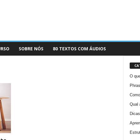
URSO
SOBRE NÓS
80 TEXTOS COM ÁUDIOS
CA
O que
Phras
Como 
Qual 
Dicas
Apren
Estru