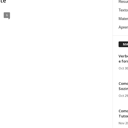
ste
Resu
Texto
6
Mater
Apren
MA
Verbo
e fo
Oct 30
Como
Sozin
Oct 29
Como 
Tuto
Nov 20