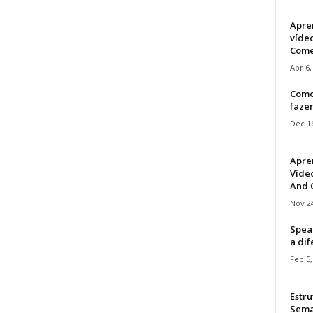
Apre
víde
Come
Apr 6,
Como
faze
Dec 16
Apre
Vídeo
And C
Nov 24
Speak
a di
Feb 5,
Estru
Sem