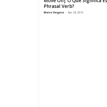
Move On| O Que Significa E
Phrasal Verb?
Mairo Vergara
-
Apr 26, 2016