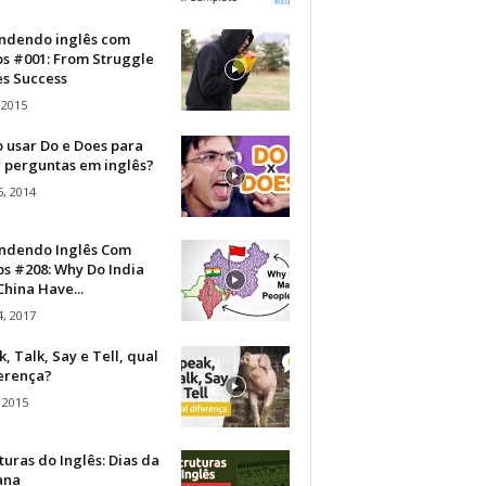
ndendo inglês com
os #001: From Struggle
s Success
 2015
 usar Do e Does para
r perguntas em inglês?
, 2014
ndendo Inglês Com
s #208: Why Do India
hina Have...
, 2017
, Talk, Say e Tell, qual
ferença?
 2015
turas do Inglês: Dias da
ana