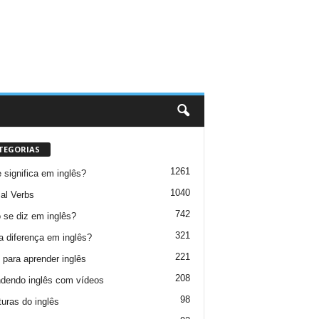
TEGORIAS
1261
 significa em inglês?
1040
al Verbs
742
se diz em inglês?
321
a diferença em inglês?
221
 para aprender inglês
208
dendo inglês com vídeos
98
turas do inglês