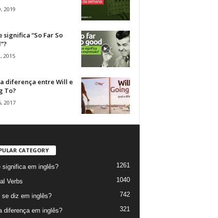
, 2019
 significa “So Far So
”?
, 2015
a diferença entre Will e
g To?
, 2017
PULAR CATEGORY
1261
 significa em inglês?
1040
al Verbs
742
se diz em inglês?
321
a diferença em inglês?