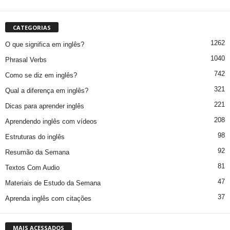
CATEGORIAS
1262
O que significa em inglês?
1040
Phrasal Verbs
742
Como se diz em inglês?
321
Qual a diferença em inglês?
221
Dicas para aprender inglês
208
Aprendendo inglês com vídeos
98
Estruturas do inglês
92
Resumão da Semana
81
Textos Com Audio
47
Materiais de Estudo da Semana
37
Aprenda inglês com citações
MAIS ACESSADOS