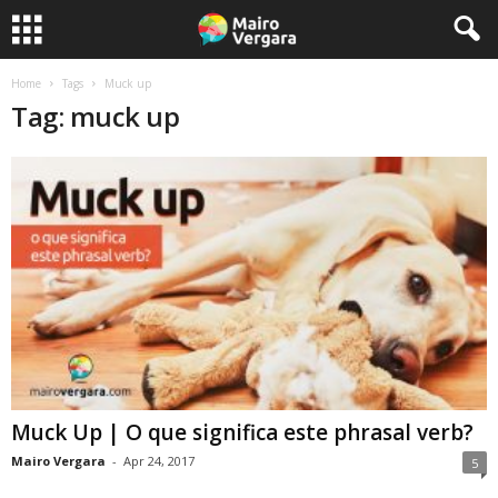
Home
Tags
Muck up
Tag: muck up
Muck Up | O que significa este phrasal verb?
Mairo Vergara
-
Apr 24, 2017
5