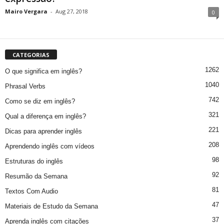
Mairo Vergara
-
Aug 27, 2018
0
CATEGORIAS
1262
O que significa em inglês?
1040
Phrasal Verbs
742
Como se diz em inglês?
321
Qual a diferença em inglês?
221
Dicas para aprender inglês
208
Aprendendo inglês com vídeos
98
Estruturas do inglês
92
Resumão da Semana
81
Textos Com Audio
47
Materiais de Estudo da Semana
37
Aprenda inglês com citações