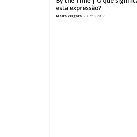
By the Time | O que signific
esta expressão?
Mairo Vergara
-
Oct 5, 2017