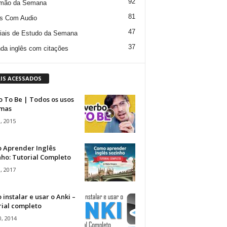
92
mão da Semana
81
s Com Audio
47
iais de Estudo da Semana
37
da inglês com citações
IS ACESSADOS
 To Be | Todos os usos
rmas
, 2015
 Aprender Inglês
ho: Tutorial Completo
, 2017
instalar e usar o Anki –
rial completo
, 2014