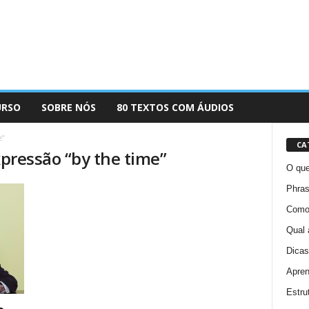
URSO
SOBRE NÓS
80 TEXTOS COM ÁUDIOS
e”
CA
xpressão “by the time”
O que
Phras
Como 
Qual 
Dicas
Apren
Estru