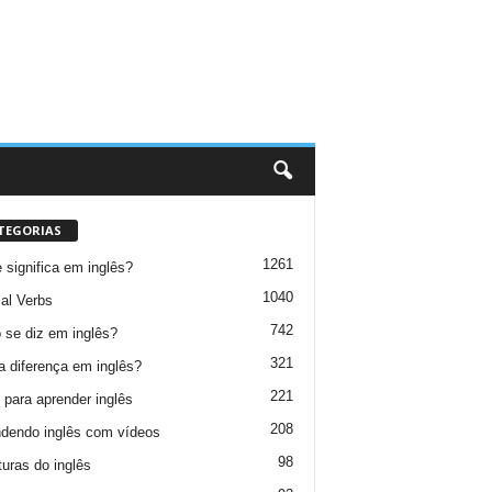
TEGORIAS
1261
 significa em inglês?
1040
al Verbs
742
se diz em inglês?
321
a diferença em inglês?
221
 para aprender inglês
208
dendo inglês com vídeos
98
turas do inglês