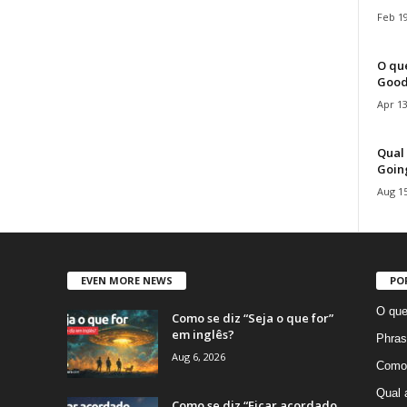
Feb 19
O que
Good
Apr 13
Qual 
Goin
Aug 15
EVEN MORE NEWS
PO
O que
Como se diz “Seja o que for”
em inglês?
Phras
Aug 6, 2026
Como 
Qual 
Como se diz “Ficar acordado