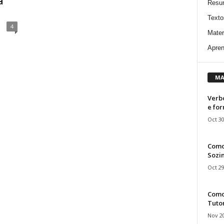
a
Resu
Texto
4
Mater
Apren
MA
Verbo
e fo
Oct 30
Como
Sozin
Oct 29
Como 
Tuto
Nov 20