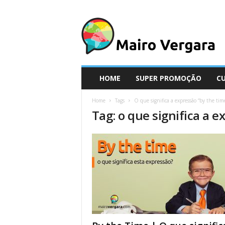
M
a
i
r
o
V
e
HOME
SUPER PROMOÇÃO
C
r
g
Home
Tags
O que significa a expressão “by the tim
a
Tag: o que significa a e
r
a