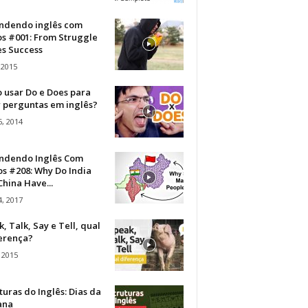
ndendo inglês com
os #001: From Struggle
s Success
 2015
 usar Do e Does para
r perguntas em inglês?
, 2014
ndendo Inglês Com
s #208: Why Do India
hina Have...
, 2017
, Talk, Say e Tell, qual
ferença?
 2015
turas do Inglês: Dias da
ana