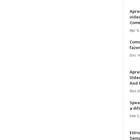
Apre
víde
Come
Apr 6,
Como
faze
Dec 16
Apre
Vídeo
And C
Nov 24
Speak
a di
Feb 5,
Estru
Sem