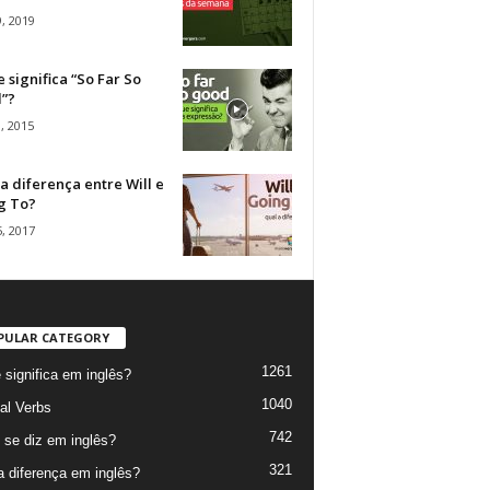
, 2019
 significa “So Far So
”?
, 2015
a diferença entre Will e
g To?
, 2017
PULAR CATEGORY
1261
 significa em inglês?
1040
al Verbs
742
se diz em inglês?
321
a diferença em inglês?