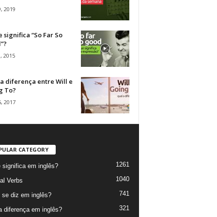
, 2019
 significa “So Far So
”?
, 2015
a diferença entre Will e
g To?
, 2017
PULAR CATEGORY
1261
 significa em inglês?
1040
al Verbs
741
se diz em inglês?
321
a diferença em inglês?