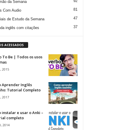
92
mão da Semana
81
s Com Audio
47
iais de Estudo da Semana
37
da inglês com citações
IS ACESSADOS
 To Be | Todos os usos
rmas
, 2015
 Aprender Inglês
ho: Tutorial Completo
, 2017
instalar e usar o Anki –
rial completo
, 2014