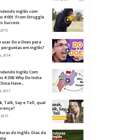
ndendo inglês com
os #001: From Struggle
s Success
 2015
 usar Do e Does para
r perguntas em inglês?
, 2014
ndendo Inglês Com
s #208: Why Do India
hina Have...
, 2017
, Talk, Say e Tell, qual
ferença?
 2015
turas do Inglês: Dias da
ana