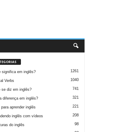
TEGORIAS
1261
 significa em inglês?
1040
al Verbs
741
se diz em inglês?
321
a diferença em inglês?
221
 para aprender inglês
208
dendo inglês com vídeos
98
turas do inglês