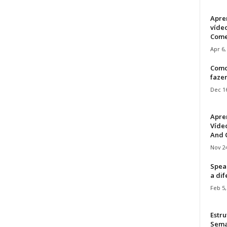
Apre
víde
Come
Apr 6,
Como
faze
Dec 16
Apre
Vídeo
And C
Nov 24
Speak
a di
Feb 5,
Estru
Sem