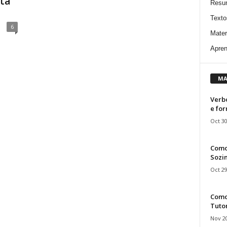
sta
Resu
Texto
6
Mater
Apren
MA
Verbo
e fo
Oct 30
Como
Sozin
Oct 29
Como 
Tuto
Nov 20