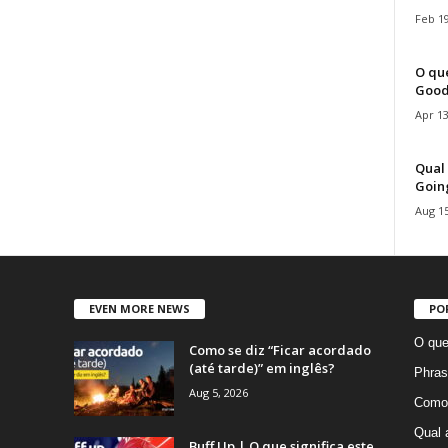
Feb 19
O que
Good
Apr 13
Qual 
Goin
Aug 15
EVEN MORE NEWS
PO
O que
Como se diz “Ficar acordado
(até tarde)” em inglês?
Phras
Aug 5, 2026
Como 
Qual 
Buff Up | O que significa este