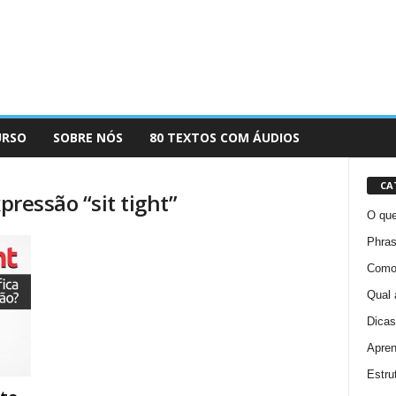
URSO
SOBRE NÓS
80 TEXTOS COM ÁUDIOS
CA
pressão “sit tight”
O que
Phras
Como 
Qual 
Dicas
Apren
Estru