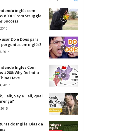
ndendo inglês com
os #001: From Struggle
s Success
 2015
 usar Do e Does para
r perguntas em inglês?
, 2014
ndendo Inglês Com
s #208: Why Do India
hina Have...
, 2017
, Talk, Say e Tell, qual
ferença?
 2015
turas do Inglês: Dias da
ana