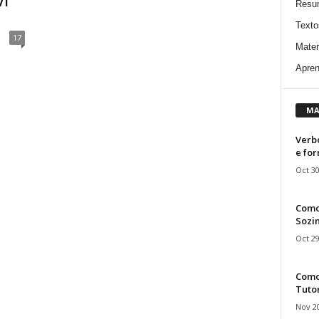
Vi”
Resu
Texto
17
Mater
Apren
MA
Verbo
e fo
Oct 30
Como
Sozin
Oct 29
Como 
Tuto
Nov 20