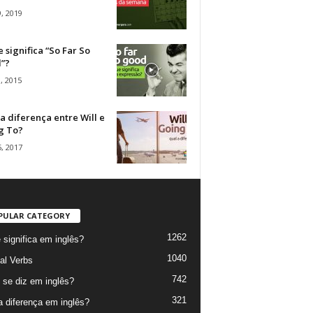
, 2019
 significa “So Far So
”?
, 2015
a diferença entre Will e
g To?
, 2017
PULAR CATEGORY
1262
 significa em inglês?
1040
al Verbs
742
se diz em inglês?
321
a diferença em inglês?