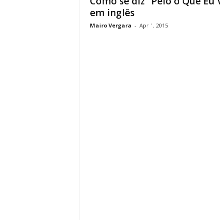
Como se diz “Pelo o Que Eu 
em inglês
Mairo Vergara
-
Apr 1, 2015