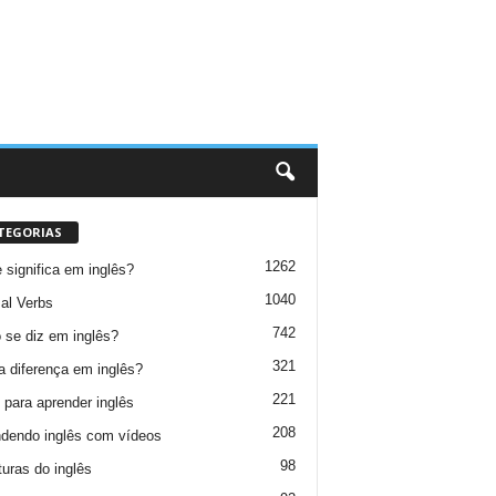
TEGORIAS
1262
 significa em inglês?
1040
al Verbs
742
se diz em inglês?
321
a diferença em inglês?
221
 para aprender inglês
208
dendo inglês com vídeos
98
turas do inglês