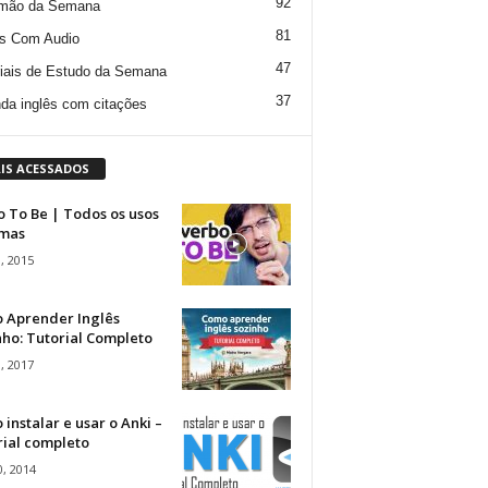
92
mão da Semana
81
s Com Audio
47
iais de Estudo da Semana
37
da inglês com citações
IS ACESSADOS
 To Be | Todos os usos
rmas
, 2015
 Aprender Inglês
ho: Tutorial Completo
, 2017
instalar e usar o Anki –
rial completo
, 2014