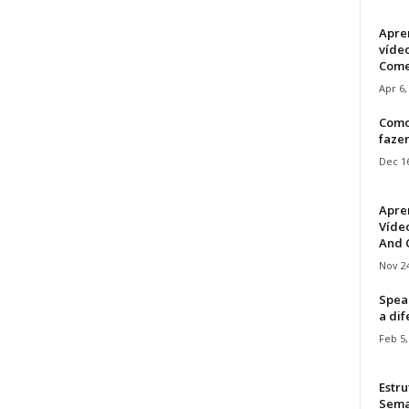
Apre
víde
Come
Apr 6,
Como
faze
Dec 16
Apre
Vídeo
And C
Nov 24
Speak
a di
Feb 5,
Estru
Sem