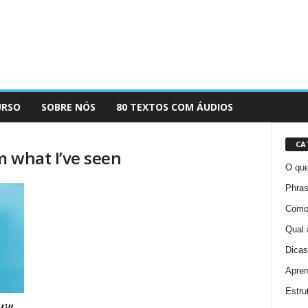
URSO
SOBRE NÓS
80 TEXTOS COM ÁUDIOS
CA
m what I’ve seen
O que
Phras
Como 
Qual 
Dicas
Apren
Estru