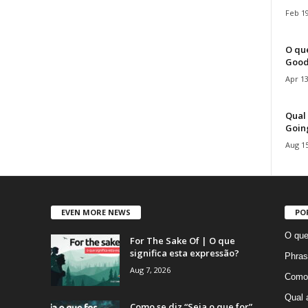
Feb 19
O que
Good
Apr 13
Qual 
Goin
Aug 15
EVEN MORE NEWS
PO
O que
For The Sake Of | O que
significa esta expressão?
Phras
Aug 7, 2026
Como 
Qual 
Como se diz “Seja o que for”