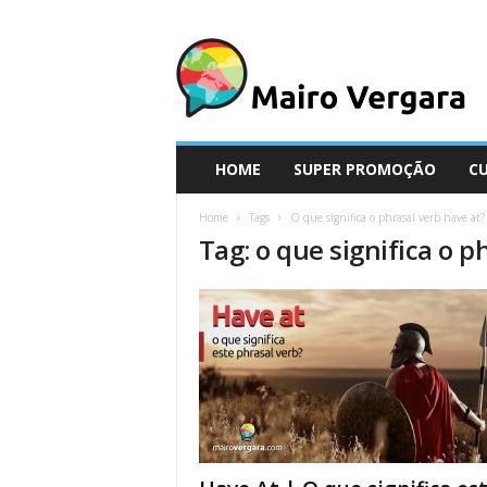
M
a
i
r
o
V
e
HOME
SUPER PROMOÇÃO
C
r
g
Home
Tags
O que significa o phrasal verb have at?
a
Tag: o que significa o p
r
a