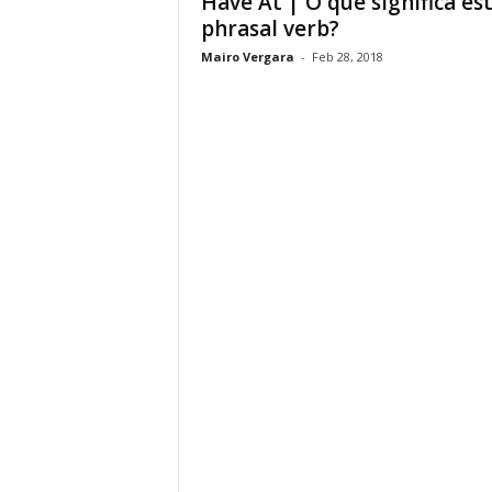
Have At | O que significa es
phrasal verb?
Mairo Vergara
-
Feb 28, 2018