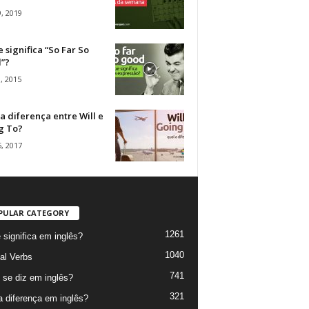
, 2019
 significa “So Far So
”?
, 2015
a diferença entre Will e
g To?
, 2017
PULAR CATEGORY
1261
 significa em inglês?
1040
al Verbs
741
se diz em inglês?
321
a diferença em inglês?