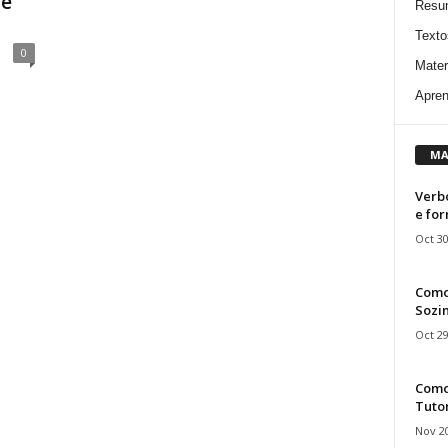
te
Resu
Texto
0
Mater
Apren
MA
Verbo
e fo
Oct 30
Como
Sozin
Oct 29
Como 
Tuto
Nov 20