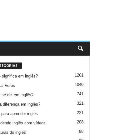
TEGORIAS
1261
 significa em inglês?
1040
al Verbs
741
se diz em inglês?
321
a diferença em inglês?
221
 para aprender inglês
208
dendo inglês com vídeos
98
turas do inglês