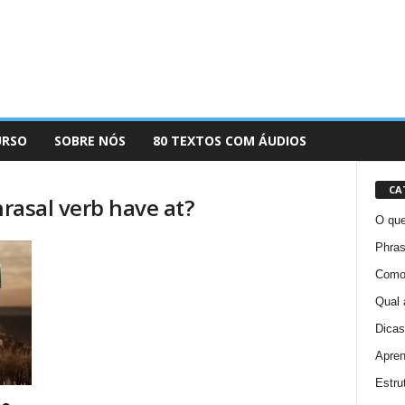
URSO
SOBRE NÓS
80 TEXTOS COM ÁUDIOS
CA
hrasal verb have at?
O que
Phras
Como 
Qual 
Dicas
Apren
Estru