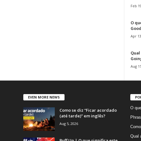
Feb 19
O que
Good
Apr 13
Qual 
Goin
Aug 15
EVEN MORE NEWS
PO
O que
Como se diz “Ficar acordado
(até tarde)” em inglês?
Phras
Aug 5, 2026
Como 
Qual 
Buff Up | O que significa este