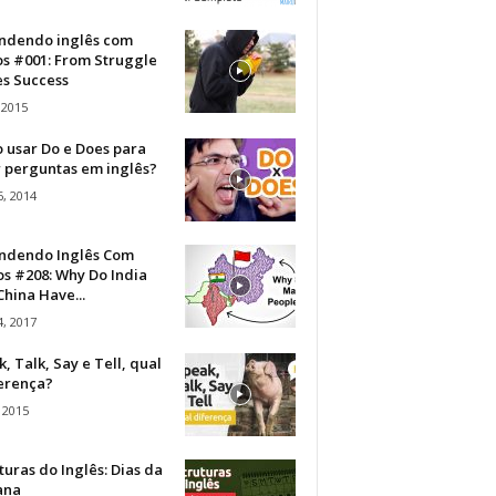
ndendo inglês com
os #001: From Struggle
s Success
 2015
 usar Do e Does para
r perguntas em inglês?
, 2014
ndendo Inglês Com
s #208: Why Do India
hina Have...
, 2017
, Talk, Say e Tell, qual
ferença?
 2015
turas do Inglês: Dias da
ana