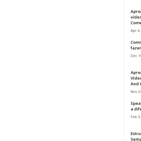
Apre
víde
Come
Apr 6,
Como
faze
Dec 16
Apre
Vídeo
And C
Nov 24
Speak
a di
Feb 5,
Estru
Sem