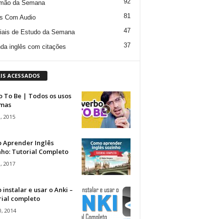
92
mão da Semana
81
s Com Audio
47
iais de Estudo da Semana
37
da inglês com citações
IS ACESSADOS
 To Be | Todos os usos
rmas
, 2015
 Aprender Inglês
ho: Tutorial Completo
, 2017
instalar e usar o Anki –
rial completo
, 2014