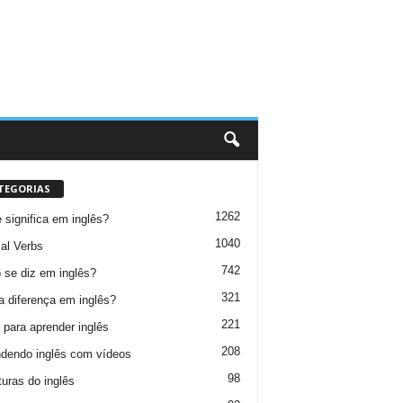
TEGORIAS
1262
 significa em inglês?
1040
al Verbs
742
se diz em inglês?
321
a diferença em inglês?
221
 para aprender inglês
208
dendo inglês com vídeos
98
turas do inglês