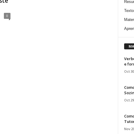
ste
Resu
Texto
0
Mater
Apren
MA
Verbo
e fo
Oct 30
Como
Sozin
Oct 29
Como 
Tuto
Nov 20