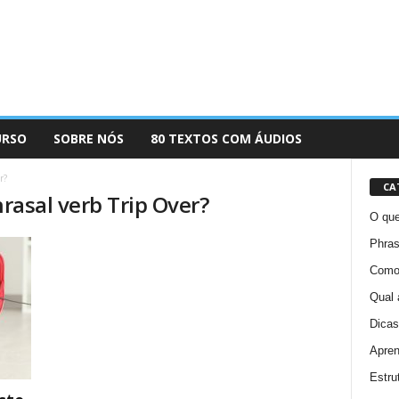
URSO
SOBRE NÓS
80 TEXTOS COM ÁUDIOS
r?
CA
hrasal verb Trip Over?
O que
Phras
Como 
Qual 
Dicas
Apren
Estru