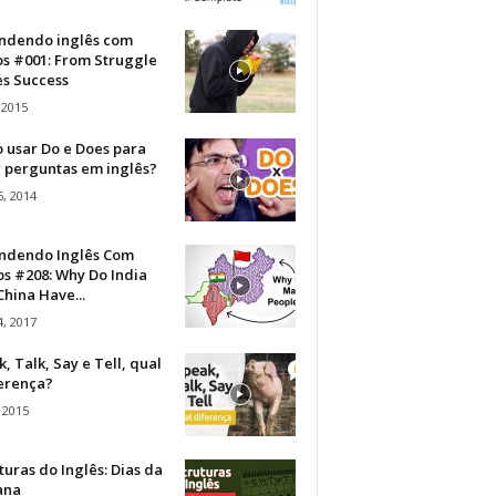
ndendo inglês com
os #001: From Struggle
s Success
 2015
 usar Do e Does para
r perguntas em inglês?
, 2014
ndendo Inglês Com
s #208: Why Do India
hina Have...
, 2017
, Talk, Say e Tell, qual
ferença?
 2015
turas do Inglês: Dias da
ana