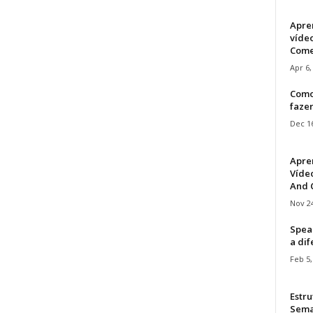
Apre
víde
Come
Apr 6,
Como
faze
Dec 16
Apre
Vídeo
And C
Nov 24
Speak
a di
Feb 5,
Estru
Sem