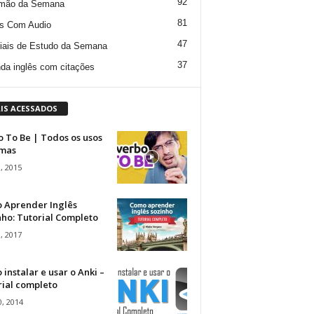
92
mão da Semana
81
s Com Audio
47
iais de Estudo da Semana
37
da inglês com citações
IS ACESSADOS
 To Be | Todos os usos
rmas
, 2015
 Aprender Inglês
ho: Tutorial Completo
, 2017
instalar e usar o Anki –
rial completo
, 2014