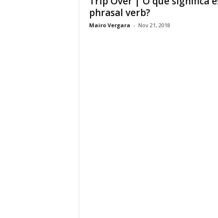
Trip Over | O que significa e
phrasal verb?
Mairo Vergara
-
Nov 21, 2018