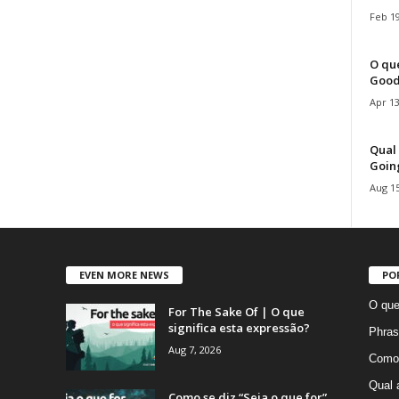
Feb 19
O que
Good
Apr 13
Qual 
Goin
Aug 15
EVEN MORE NEWS
PO
O que
For The Sake Of | O que
significa esta expressão?
Phras
Aug 7, 2026
Como 
Qual 
Como se diz “Seja o que for”