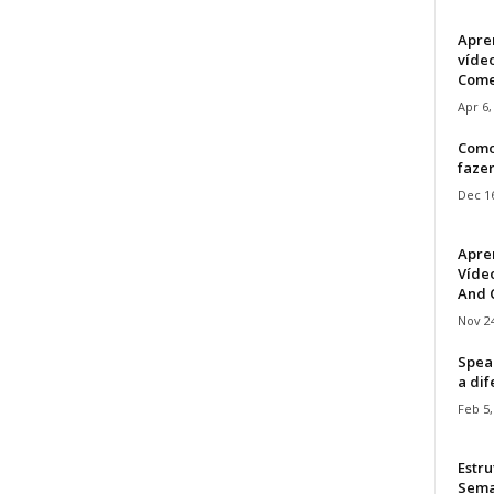
Apre
víde
Come
Apr 6,
Como
faze
Dec 16
Apre
Vídeo
And C
Nov 24
Speak
a di
Feb 5,
Estru
Sem