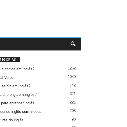
TEGORIAS
1262
 significa em inglês?
1040
al Verbs
742
se diz em inglês?
321
a diferença em inglês?
221
 para aprender inglês
208
dendo inglês com vídeos
98
turas do inglês