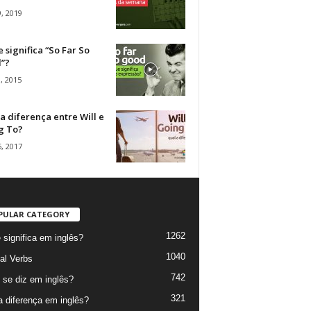
, 2019
 significa “So Far So
”?
, 2015
a diferença entre Will e
g To?
, 2017
PULAR CATEGORY
1262
 significa em inglês?
1040
al Verbs
742
se diz em inglês?
321
a diferença em inglês?