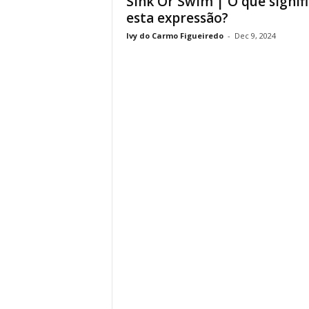
Sink Or Swim | O que signifi
esta expressão?
Ivy do Carmo Figueiredo
-
Dec 9, 2024