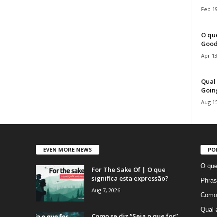
Feb 19
O que
Good
Apr 13
Qual 
Goin
Aug 15
EVEN MORE NEWS
PO
O que
For The Sake Of | O que
significa esta expressão?
Phras
Aug 7, 2026
Como 
Qual 
Como se diz “Seja o que for”