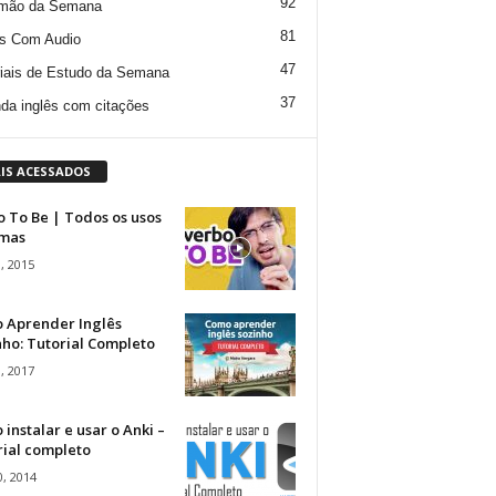
92
mão da Semana
81
s Com Audio
47
iais de Estudo da Semana
37
da inglês com citações
IS ACESSADOS
 To Be | Todos os usos
rmas
, 2015
 Aprender Inglês
ho: Tutorial Completo
, 2017
instalar e usar o Anki –
rial completo
, 2014