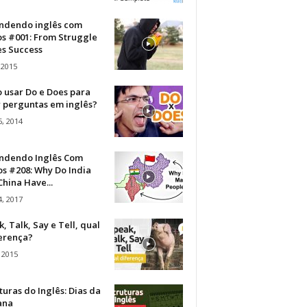
ndendo inglês com
os #001: From Struggle
s Success
 2015
 usar Do e Does para
r perguntas em inglês?
, 2014
ndendo Inglês Com
s #208: Why Do India
hina Have...
, 2017
, Talk, Say e Tell, qual
ferença?
 2015
turas do Inglês: Dias da
ana