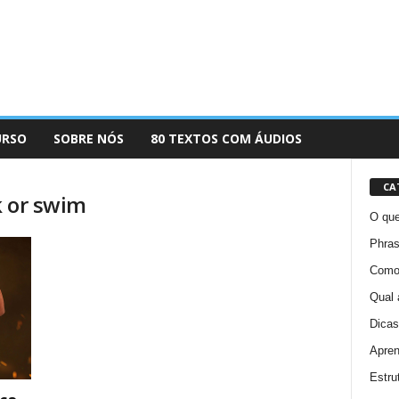
URSO
SOBRE NÓS
80 TEXTOS COM ÁUDIOS
CA
k or swim
O que
Phras
Como 
Qual 
Dicas
Apren
Estru