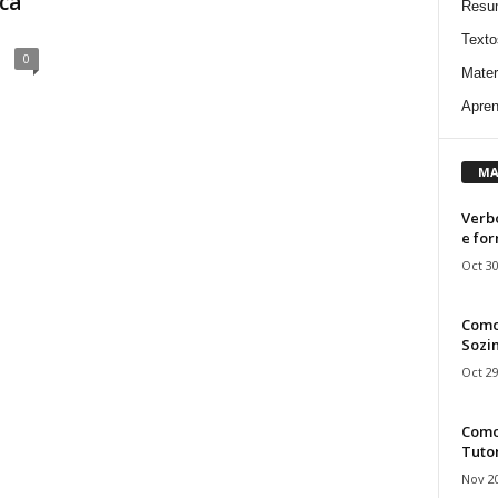
ca
Resu
Texto
0
Mater
Apren
MA
Verbo
e fo
Oct 30
Como
Sozin
Oct 29
Como 
Tuto
Nov 20