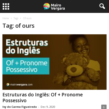
Home
Tags
Of ours
Tag: of ours
Estruturas do Inglês: Of + Pronome
Possessivo
Ivy do Carmo Figueiredo
-
Dec 9, 2020
0