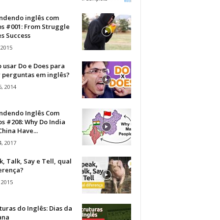
ndendo inglês com
os #001: From Struggle
s Success
 2015
 usar Do e Does para
r perguntas em inglês?
, 2014
ndendo Inglês Com
s #208: Why Do India
hina Have...
, 2017
, Talk, Say e Tell, qual
ferença?
 2015
turas do Inglês: Dias da
ana