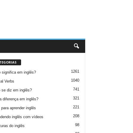
TEGORIAS
1261
 significa em inglês?
1040
al Verbs
741
se diz em inglês?
321
a diferença em inglês?
221
 para aprender inglês
208
dendo inglês com vídeos
98
turas do inglês