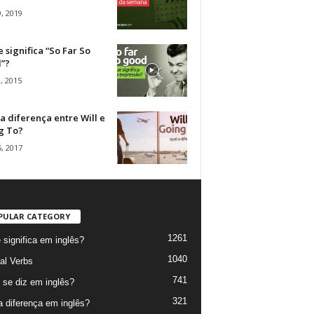
, 2019
 significa “So Far So
”?
, 2015
a diferença entre Will e
g To?
, 2017
PULAR CATEGORY
1261
 significa em inglês?
1040
al Verbs
741
se diz em inglês?
321
a diferença em inglês?