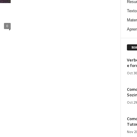
Resu
Texto
Mater
0
Apren
MA
Verbo
e fo
Oct 30
Como
Sozin
Oct 29
Como 
Tuto
Nov 20