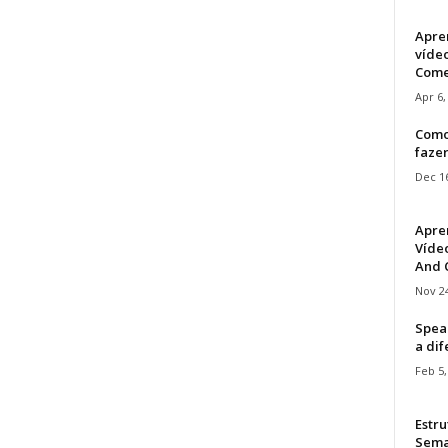
Apre
víde
Come
Apr 6,
Como
faze
Dec 16
Apre
Vídeo
And C
Nov 24
Speak
a di
Feb 5,
Estru
Sem