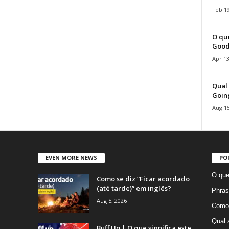
Feb 19
O que
Good
Apr 13
Qual 
Goin
Aug 15
EVEN MORE NEWS
PO
O que
Como se diz “Ficar acordado
(até tarde)” em inglês?
Phras
Aug 5, 2026
Como 
Qual 
Buff Up | O que significa este