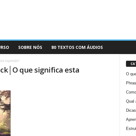
URSO
SOBRE NÓS
80 TEXTOS COM ÁUDIOS
sta expressão?
CA
ck│O que significa esta
O que
Phras
Como 
Qual 
Dicas
Apren
Estru