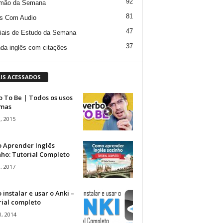
92
mão da Semana
81
s Com Audio
47
iais de Estudo da Semana
37
da inglês com citações
IS ACESSADOS
 To Be | Todos os usos
rmas
, 2015
 Aprender Inglês
ho: Tutorial Completo
, 2017
instalar e usar o Anki –
rial completo
, 2014