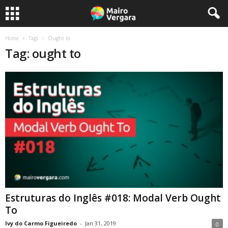
Home
Tags
Ought to
Tag: ought to
Estruturas do Inglês #018: Modal Verb Ought
To
Ivy do Carmo Figueiredo
-
Jan 31, 2019
0