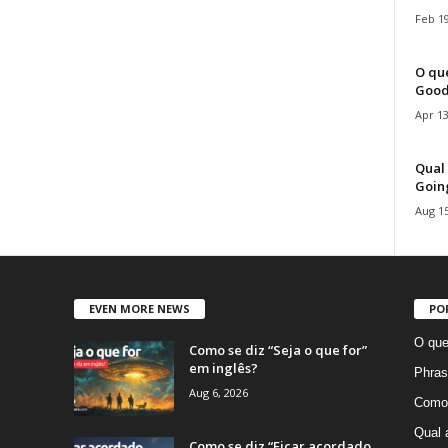
Feb 19
O que
Good
Apr 13
Qual 
Goin
Aug 15
EVEN MORE NEWS
PO
O que
Como se diz “Seja o que for”
em inglês?
Phras
Aug 6, 2026
Como 
Qual 
Como se diz “Ficar acordado