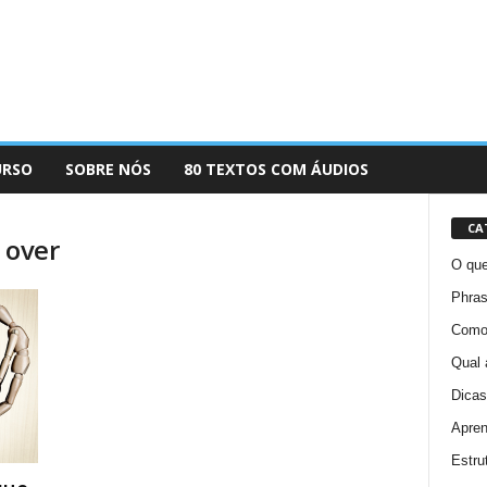
URSO
SOBRE NÓS
80 TEXTOS COM ÁUDIOS
CA
 over
O que
Phras
Como 
Qual 
Dicas
Apren
Estru