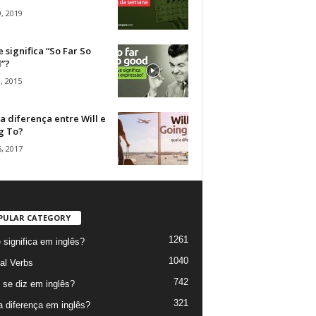
, 2019
 significa “So Far So
”?
, 2015
a diferença entre Will e
g To?
, 2017
PULAR CATEGORY
1261
 significa em inglês?
1040
al Verbs
742
se diz em inglês?
321
a diferença em inglês?