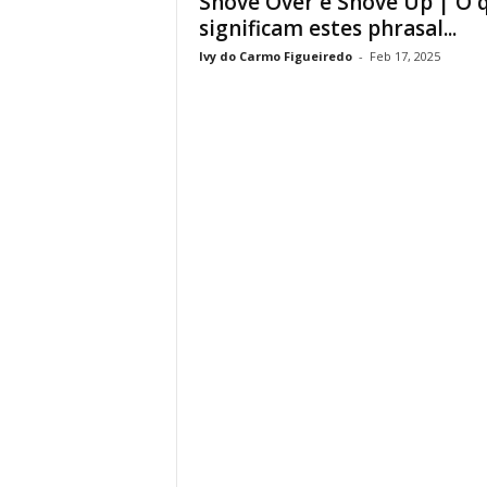
Shove Over e Shove Up | O 
significam estes phrasal...
Ivy do Carmo Figueiredo
-
Feb 17, 2025