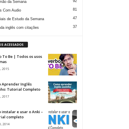
92
mão da Semana
81
s Com Audio
47
iais de Estudo da Semana
37
da inglês com citações
IS ACESSADOS
 To Be | Todos os usos
rmas
, 2015
 Aprender Inglês
ho: Tutorial Completo
, 2017
instalar e usar o Anki –
rial completo
, 2014