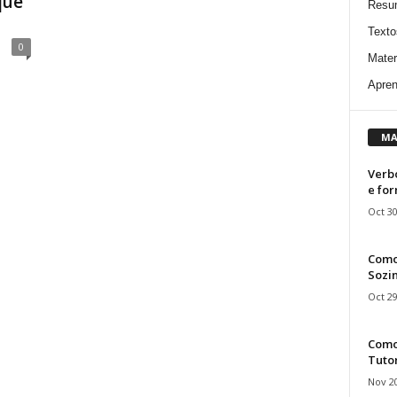
que
Resu
Texto
0
Mater
Apren
MA
Verbo
e fo
Oct 30
Como
Sozin
Oct 29
Como 
Tuto
Nov 20