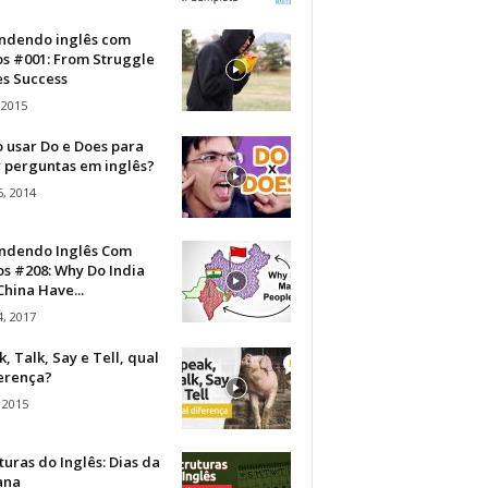
ndendo inglês com
os #001: From Struggle
s Success
 2015
 usar Do e Does para
r perguntas em inglês?
, 2014
ndendo Inglês Com
s #208: Why Do India
hina Have...
, 2017
, Talk, Say e Tell, qual
ferença?
 2015
turas do Inglês: Dias da
ana