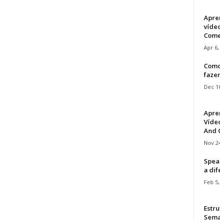
Apre
víde
Come
Apr 6,
Como
faze
Dec 16
Apre
Vídeo
And C
Nov 24
Speak
a di
Feb 5,
Estru
Sem