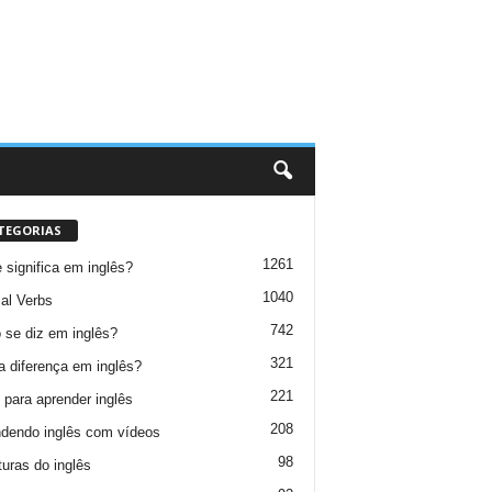
TEGORIAS
1261
 significa em inglês?
1040
al Verbs
742
se diz em inglês?
321
a diferença em inglês?
221
 para aprender inglês
208
dendo inglês com vídeos
98
turas do inglês