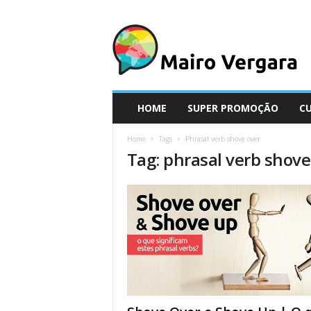
M
a
i
r
o
V
e
HOME
SUPER PROMOÇÃO
C
r
g
Home
Tags
Phrasal verb shove over
a
Tag: phrasal verb shove
r
a